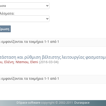
λέσματα:
 εμφανίζονται τα τεκμήρια 1-1 από 1
τάσταση και ρύθμιση βέλτιστης λειτουργίας φασματομέ
υ, Ελένη
;
Ntemou, Eleni
(
2016-03-04
)
 εμφανίζονται τα τεκμήρια 1-1 από 1
DSpace software
copyright © 2002-2011
Duraspace