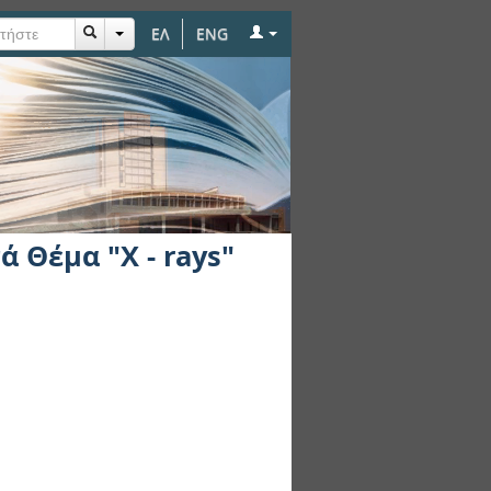
ΕΛ
ENG
 Θέμα "X - rays"