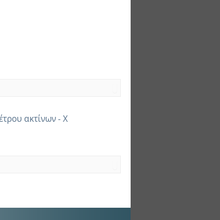
τρου ακτίνων - Χ