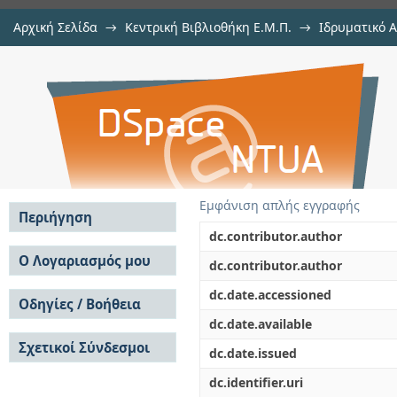
Αρχική Σελίδα
→
Κεντρική Βιβλιοθήκη Ε.Μ.Π.
→
Ιδρυματικό 
Επιθαλάσσια αρωγή και διάσωση
Εργασίες
→
Εμφάνιση Τεκμηρίου
Αποθετήριο DSpace/Manakin
Εμφάνιση απλής εγγραφής
Περιήγηση
dc.contributor.author
Σε όλο το DSpace
Ο Λογαριασμός μου
dc.contributor.author
Κοινότητες & Συλλογές
Σύνδεση
dc.date.accessioned
Ανά Ημερομηνία
Οδηγίες / Βοήθεια
Εγγραφή
Έκδοσης
dc.date.available
Οδηγίες Υποβολής
Συγγραφείς
Σχετικοί Σύνδεσμοι
Οδηγίες Χρήσης ΙΑ
Τίτλοι
dc.date.issued
Συχνές Ερωτήσεις
Θέματα
dc.identifier.uri
Οδηγίες Υποβολής -
Αυτή η Συλλογή