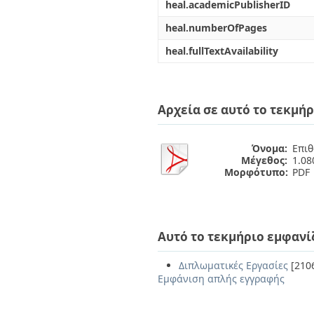
heal.academicPublisherID
heal.numberOfPages
heal.fullTextAvailability
Αρχεία σε αυτό το τεκμήρ
Όνομα:
Eπιθ
Μέγεθος:
1.0
Μορφότυπο:
PDF
Αυτό το τεκμήριο εμφανί
Διπλωματικές Εργασίες
[210
Εμφάνιση απλής εγγραφής