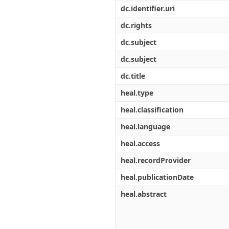
Διπλωματικές Εργασίες
dc.identifier.uri
Πολιτικές Πρόσβασης
Ανά Ημερομηνία
Έκδοσης
dc.rights
Συγγραφείς
dc.subject
Τίτλοι
Θέματα
dc.subject
dc.title
heal.type
heal.classification
heal.language
heal.access
heal.recordProvider
heal.publicationDate
heal.abstract