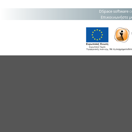
DSpace software
c
Επικοινωνήστε μ