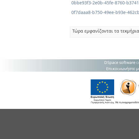
0bbe93f3-2e0b-45fe-8760-b374
0f7daaa8-b750-49ee-b93e-462c
Τώρα εμφανίζονται τα τεκμήρια
DSpace software
c
Επικοινωνήστε μ