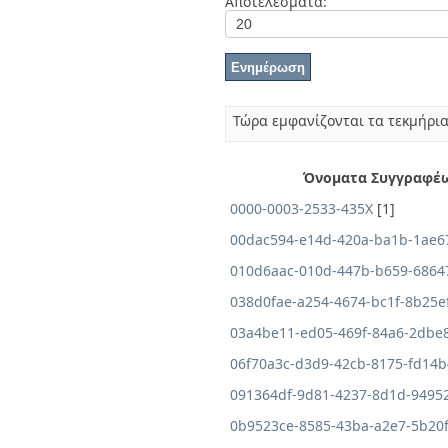
Αποτελέσματα:
Διπλωματικές Εργασίες
Πολιτικές Πρόσβασης
Ανά Ημερομηνία
Έκδοσης
Συγγραφείς
Τίτλοι
Θέματα
Τώρα εμφανίζονται τα τεκμήρια
Όνοματα Συγγραφέ
0000-0003-2533-435X
[1]
00dac594-e14d-420a-ba1b-1ae
010d6aac-010d-447b-b659-6864
038d0fae-a254-4674-bc1f-8b25e
03a4be11-ed05-469f-84a6-2dbe
06f70a3c-d3d9-42cb-8175-fd14b
091364df-9d81-4237-8d1d-9495
0b9523ce-8585-43ba-a2e7-5b20