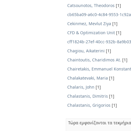
Catsounotos, Theodoros
[1]
cb65ba09-a6c0-4c84-9553-1c92
Cekinmez, Mevlut Ziya
[1]
CFD & Optimization Unit
[1]
cff1824b-27ef-40cc-932b-8a9b0
Chagiou, Aikaterini
[1]
Chaintoutis, Charidimos At.
[1]
Chairetakis, Emmanuel Konstant
Chalakatevaki, Maria
[1]
Chalaris, John
[1]
Chalastanis, Dimitris
[1]
Chalastanis, Grigorios
[1]
Τώρα εμφανίζονται τα τεκμήρια