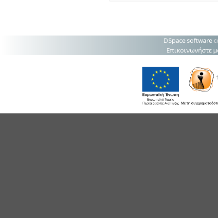
DSpace software
c
Επικοινωνήστε μ