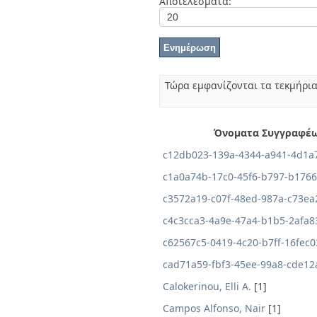
Αποτελέσματα:
Διπλωματικές Εργασίες
Πολιτικές Πρόσβασης
Ανά Ημερομηνία
Έκδοσης
Συγγραφείς
Τίτλοι
Θέματα
Τώρα εμφανίζονται τα τεκμήρια
Όνοματα Συγγραφέ
c12db023-139a-4344-a941-4d1a
c1a0a74b-17c0-45f6-b797-b176
c3572a19-c07f-48ed-987a-c73ea
c4c3cca3-4a9e-47a4-b1b5-2afa8
c62567c5-0419-4c20-b7ff-16fec
cad71a59-fbf3-45ee-99a8-cde12
Calokerinou, Elli A.
[1]
Campos Alfonso, Nair
[1]