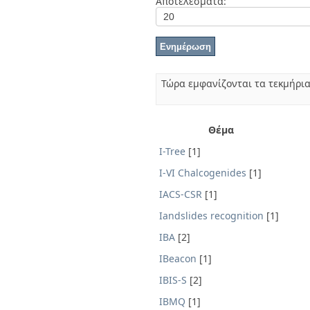
Αποτελέσματα:
Διπλωματικές Εργασίες
Πολιτικές Πρόσβασης
Ανά Ημερομηνία
Έκδοσης
Συγγραφείς
Τίτλοι
Θέματα
Τώρα εμφανίζονται τα τεκμήρια
Θέμα
I-Tree
[1]
I-VI Chalcogenides
[1]
IACS-CSR
[1]
Iandslides recognition
[1]
IBA
[2]
IBeacon
[1]
IBIS-S
[2]
IBMQ
[1]