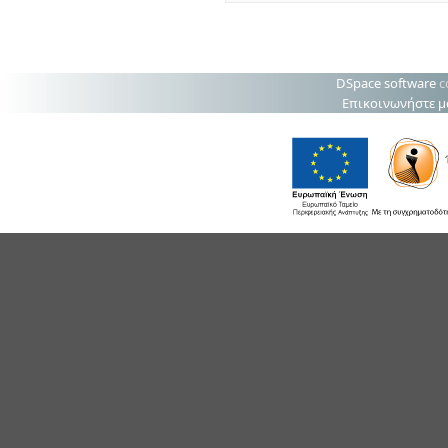
DSpace software
c
Επικοινωνήστε μ