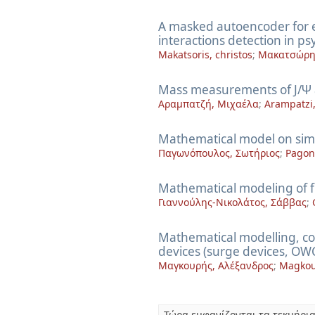
A masked autoencoder for e
interactions detection in ps
Makatsoris, christos
;
Μακατσώρης
Mass measurements of J/Ψ 
Αραμπατζή, Μιχαέλα
;
Arampatzi
Mathematical model on simul
Παγωνόπουλος, Σωτήριος
;
Pagono
Mathematical modeling of f
Γιαννούλης-Νικολάτος, Σάββας
;
Mathematical modelling, co
devices (surge devices, OWC
Μαγκουρής, Αλέξανδρος
;
Magkou
Τώρα εμφανίζονται τα τεκμήρια