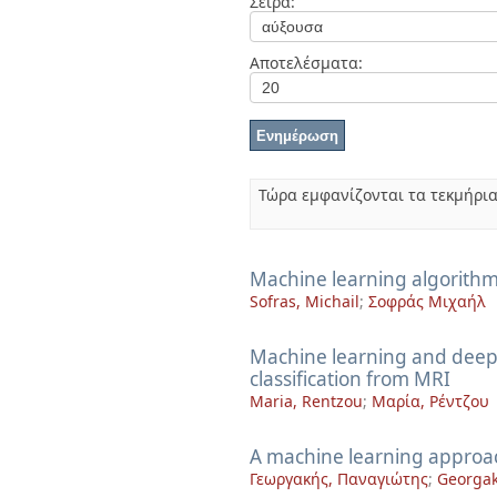
Σειρά:
Διπλωματικές Εργασίες
Πολιτικές Πρόσβασης
Ανά Ημερομηνία
Έκδοσης
Αποτελέσματα:
Συγγραφείς
Τίτλοι
Θέματα
Τώρα εμφανίζονται τα τεκμήρια
Machine learning algorithms
Sofras, Michail
;
Σοφράς Μιχαήλ
Machine learning and deep 
classification from MRI
Maria, Rentzou
;
Μαρία, Ρέντζου
A machine learning approac
Γεωργακής, Παναγιώτης
;
Georgak