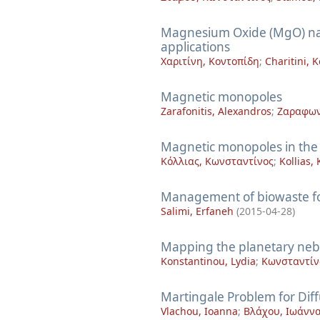
Magnesium Oxide (MgO) nan
applications
Χαριτίνη, Κοντοπίδη
;
Charitini, 
Magnetic monopoles
Zarafonitis, Alexandros
;
Ζαραφων
Magnetic monopoles in the
Κόλλιας, Κωνσταντίνος
;
Kollias,
Management of biowaste for
Salimi, Erfaneh
(
2015-04-28
)
Mapping the planetary neb
Konstantinou, Lydia
;
Κωνσταντίν
Martingale Problem for Diff
Vlachou, Ioanna
;
Βλάχου, Ιωάνν