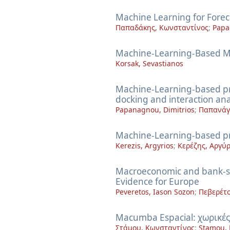
Machine Learning for Forec
Παπαδάκης, Κωνσταντίνος
;
Papa
Machine-Learning-Based Ma
Korsak, Sevastianos
Machine-Learning-based pre
docking and interaction ana
Papanagnou, Dimitrios
;
Παπανάγ
Machine-Learning-based prio
Kerezis, Argyrios
;
Κερέζης, Αργύρ
Macroeconomic and bank-sp
Evidence for Europe
Peveretos, Iason Sozon
;
Πεβερέτ
Macumba Espacial: χωρικές
Στάμου, Κωνσταντίνος
;
Stamou, 