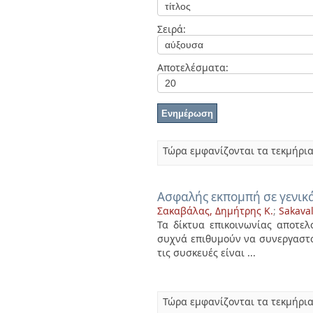
Διπλωματικές Εργασίες
Πολιτικές Πρόσβασης
Ανά Ημερομηνία
Σειρά:
Έκδοσης
Συγγραφείς
Τίτλοι
Αποτελέσματα:
Θέματα
Τώρα εμφανίζονται τα τεκμήρια
Ασφαλής εκπομπή σε γενικ
Σακαβάλας, Δημήτρης Κ.
;
Sakaval
Τα δίκτυα επικοινωνίας αποτελ
συχνά επιθυμούν να συνεργαστού
τις συσκευές είναι ...
Τώρα εμφανίζονται τα τεκμήρια