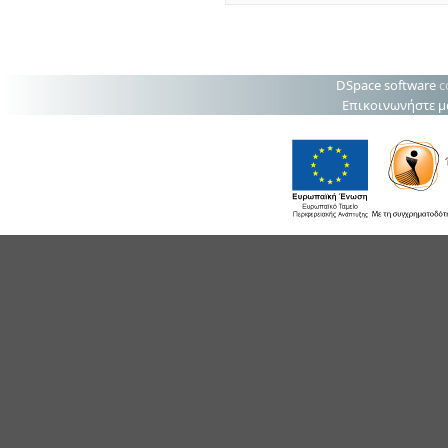
DSpace software
c
Επικοινωνήστε μ