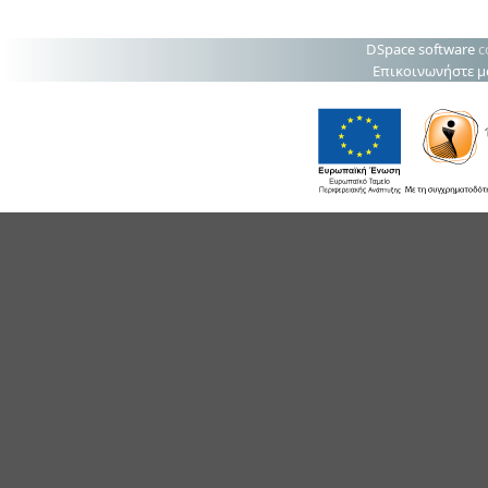
DSpace software
c
Επικοινωνήστε μ