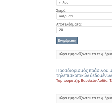
Διπλωματικές Εργασίες
Πολιτικές Πρόσβασης
Ανά Ημερομηνία
Σειρά:
Έκδοσης
Συγγραφείς
Τίτλοι
Αποτελέσματα:
Θέματα
Τώρα εμφανίζονται τα τεκμήρια
Προσδιορισμός πράσινου υ
τηλεπισκοπικών δεδομένων
Ταμπουρατζή, Βασιλεία-Λυδία
;
T
Τώρα εμφανίζονται τα τεκμήρια