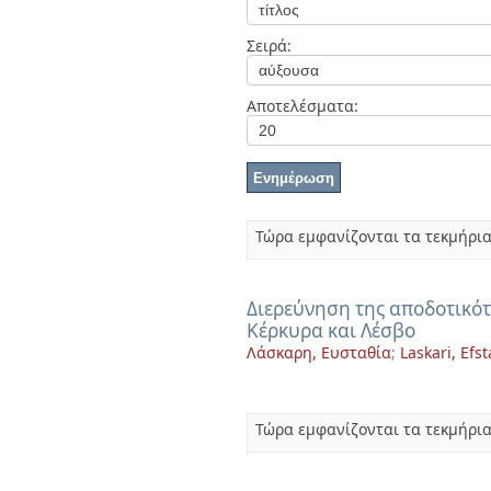
Διπλωματικές Εργασίες
Πολιτικές Πρόσβασης
Ανά Ημερομηνία
Σειρά:
Έκδοσης
Συγγραφείς
Τίτλοι
Αποτελέσματα:
Θέματα
Τώρα εμφανίζονται τα τεκμήρια
Διερεύνηση της αποδοτικό
Κέρκυρα και Λέσβο
Λάσκαρη, Ευσταθία
;
Laskari, Efst
Τώρα εμφανίζονται τα τεκμήρια