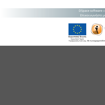
DSpace software
c
Επικοινωνήστε μ