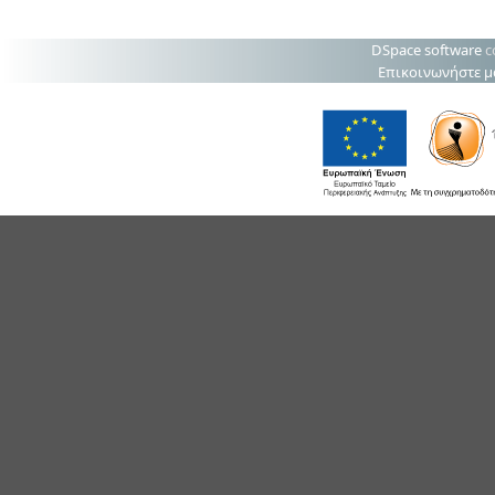
DSpace software
c
Επικοινωνήστε μ