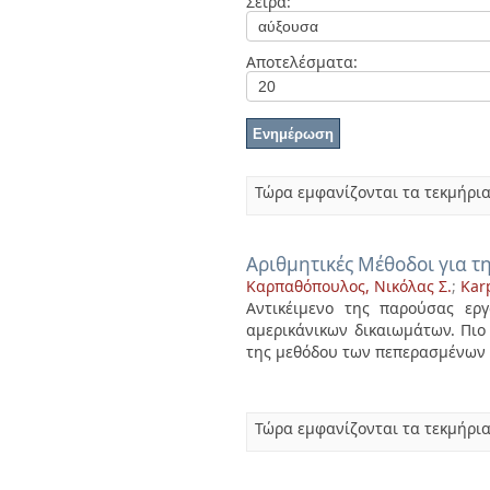
Σειρά:
Διπλωματικές Εργασίες
Πολιτικές Πρόσβασης
Ανά Ημερομηνία
Έκδοσης
Αποτελέσματα:
Συγγραφείς
Τίτλοι
Θέματα
Τώρα εμφανίζονται τα τεκμήρια
Αριθμητικές Μέθοδοι για τ
Καρπαθόπουλος, Νικόλας Σ.
;
Kar
Αντικέιμενο της παρούσας ερ
αμερικάνικων δικαιωμάτων. Πιο
της μεθόδου των πεπερασμένων .
Τώρα εμφανίζονται τα τεκμήρια