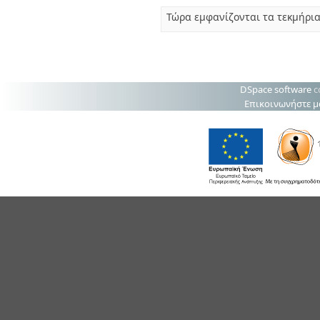
Τώρα εμφανίζονται τα τεκμήρια
DSpace software
c
Επικοινωνήστε μ