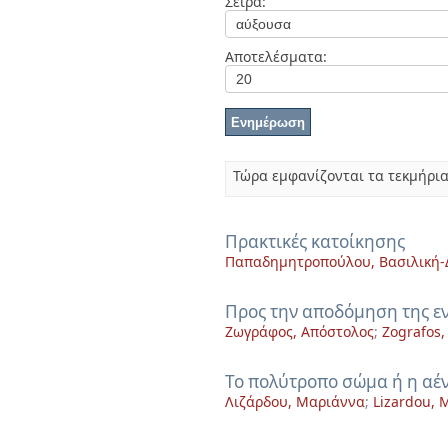
Σειρά:
Διπλωματικές Εργασίες
Πολιτικές Πρόσβασης
Ανά Ημερομηνία
Έκδοσης
Αποτελέσματα:
Συγγραφείς
Τίτλοι
Θέματα
Τώρα εμφανίζονται τα τεκμήρια
Πρακτικές κατοίκησης
Παπαδημητροπούλου, Βασιλική
Προς την αποδόμηση της ε
Ζωγράφος, Απόστολος
;
Zografos,
Το πολύτροπο σώμα ή η αέ
Λιζάρδου, Μαριάννα
;
Lizardou, 