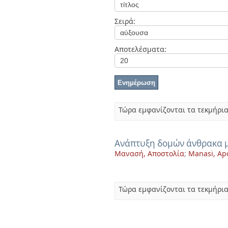
Διπλωματικές Εργασίες
Πολιτικές Πρόσβασης
Ανά Ημερομηνία
Σειρά:
Έκδοσης
Συγγραφείς
Τίτλοι
Αποτελέσματα:
Θέματα
Τώρα εμφανίζονται τα τεκμήρια
Ανάπτυξη δομών άνθρακα μ
Μανασή, Αποστολία
;
Manasi, Apo
Τώρα εμφανίζονται τα τεκμήρια