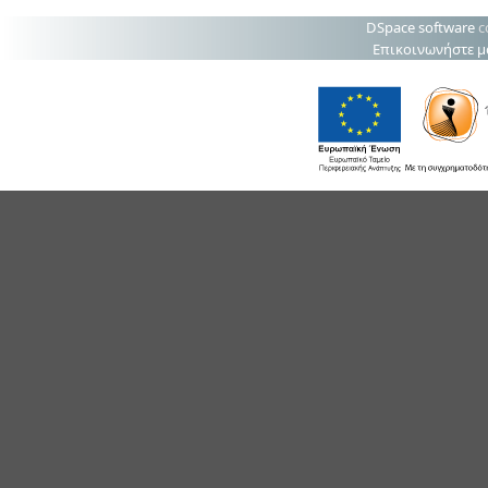
DSpace software
c
Επικοινωνήστε μ