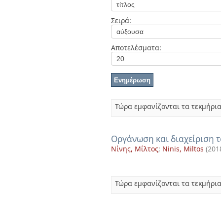
Διπλωματικές Εργασίες
Πολιτικές Πρόσβασης
Ανά Ημερομηνία
Σειρά:
Έκδοσης
Συγγραφείς
Τίτλοι
Αποτελέσματα:
Θέματα
Τώρα εμφανίζονται τα τεκμήρια
Οργάνωση και διαχείριση 
Νίνης, Μίλτος
;
Ninis, Miltos
(
201
Τώρα εμφανίζονται τα τεκμήρια