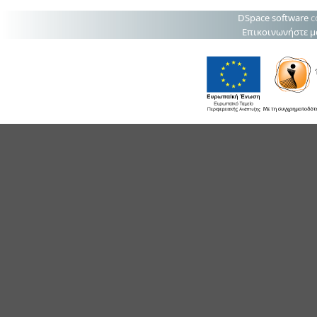
DSpace software
c
Επικοινωνήστε μ