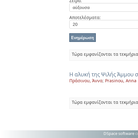
Σειρά:
Διπλωματικές Εργασίες
Πολιτικές Πρόσβασης
Ανά Ημερομηνία
Έκδοσης
Αποτελέσματα:
Συγγραφείς
Τίτλοι
Θέματα
Τώρα εμφανίζονται τα τεκμήρια
Η αλυκή της Ψιλής Άμμου 
Πράσινου, Άννα
;
Prasinou, Anna
Τώρα εμφανίζονται τα τεκμήρια
DSpace software
c