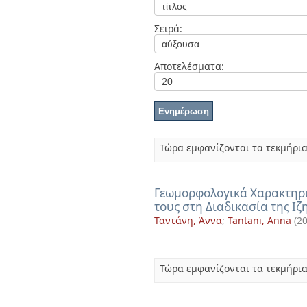
Διπλωματικές Εργασίες
Πολιτικές Πρόσβασης
Ανά Ημερομηνία
Σειρά:
Έκδοσης
Συγγραφείς
Τίτλοι
Αποτελέσματα:
Θέματα
Τώρα εμφανίζονται τα τεκμήρια
Γεωμορφολογικά Χαρακτηρι
τους στη Διαδικασία της Ι
Ταντάνη, Άννα
;
Tantani, Anna
(
20
Τώρα εμφανίζονται τα τεκμήρια