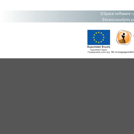
DSpace software
c
Επικοινωνήστε μ