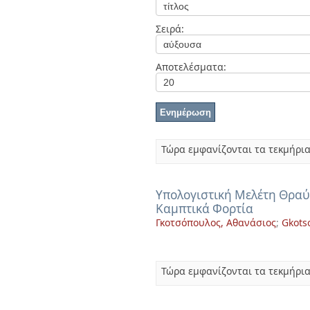
Διπλωματικές Εργασίες
Πολιτικές Πρόσβασης
Ανά Ημερομηνία
Σειρά:
Έκδοσης
Συγγραφείς
Τίτλοι
Αποτελέσματα:
Θέματα
Τώρα εμφανίζονται τα τεκμήρια
Υπολογιστική Μελέτη Θραύ
Καμπτικά Φορτία
Γκοτσόπουλος, Αθανάσιος
;
Gkots
Τώρα εμφανίζονται τα τεκμήρια