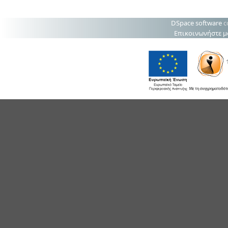
DSpace software
c
Επικοινωνήστε μ