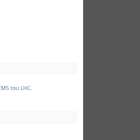
CMS του LHC.