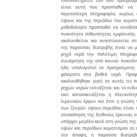
πλεονεκτήματα των δυο προηγούμ
είναι αυτή που προσπαθεί να 
περισσότερη πληροφορία, κυρίως
ύψους και της περιόδου του κυματι
μεθοδολογία προσπαθεί να συνδέσε
πυκνότητα πιθανότητας εμφάνισής 
ακολουθείται και αναπτύσσεται σ
της παρούσας διατριβής είναι να 
ρηχά νερά την πολύτιμη πληροφο
συνάρτηση της από κοινού πυκνότη
ήδη υπολογιστεί σε προηγούμενη 
φάσματα στα βαθιά νερά. Προ
ακολουθήθηκε γιατί σε αυτές τις 
ρηχών νερών εστιάζεται και το ενδ
εκεί κατασκευάζεται η πλειονότ
λιμενικών έργων και έτσι η γνώση
των ζευγών ύψους-περιόδου είναι 
επισκόπηση της διεθνούς έρευνας σε
υπάρχει μεγάλο κενό στη γνώση της
υψών και περιόδων κυματισμού σε α
την άποψη, η παρούσα διατριβ