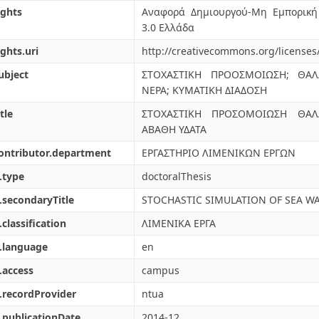
ights
Αναφορά Δημιουργού-Μη Εμπορική
3.0 Ελλάδα
ights.uri
http://creativecommons.org/licenses
ubject
ΣΤΟΧΑΣΤΙΚΗ ΠΡΟΟΣΜΟΙΩΣΗ; ΘΑΛ
ΝΕΡΑ; ΚΥΜΑΤΙΚΗ ΔΙΑΔΟΣΗ
tle
ΣΤΟΧΑΣΤΙΚΗ ΠΡΟΣΟΜΟΙΩΣΗ ΘΑΛ
ΑΒΑΘΗ ΥΔΑΤΑ
ontributor.department
ΕΡΓΑΣΤΗΡΙΟ ΛΙΜΕΝΙΚΩΝ ΕΡΓΩΝ
.type
doctoralThesis
.secondaryTitle
STOCHASTIC SIMULATION OF SEA W
.classification
ΛΙΜΕΝΙΚΑ ΕΡΓΑ
.language
en
.access
campus
.recordProvider
ntua
.publicationDate
2014-12