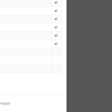
el
el
el
el
el
el
νοιγμα