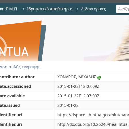
κη Ε.Μ.Π.
→
Ιδρυματικό Αποθετήριο
→
Διδακτορικές
ΜΟΙΩΣΗ ΘΑΛΑΣΣΙΩΝ ΚΥΜΑΤΙΣΜΩΝ 
ιση απλής εγγραφής
ontributor.author
ΧΟΝΔΡΟΣ, ΜΙΧΑΛΗΣ
ate.accessioned
2015-01-22T12:07:09Z
ate.available
2015-01-22T12:07:09Z
ate.issued
2015-01-22
dentifier.uri
https://dspace.lib.ntua.gr/xmlui/ha
dentifier.uri
http://dx.doi.org/10.26240/heal.ntua