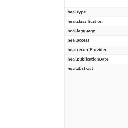
heal.type
heal.classification
heal.language
heal.access
heal.recordProvider
heal.publicationDate
heal.abstract