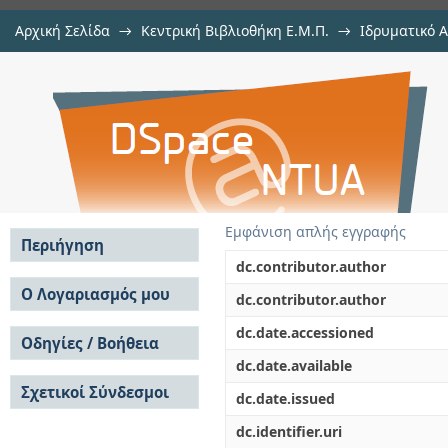
Αρχική Σελίδα
→
Κεντρική Βιβλιοθήκη Ε.Μ.Π.
→
Ιδρυματικό 
Επεξεργασία φύλλων ελιάς για 
Εργασίες
→
Εμφάνιση Τεκμηρίου
Αποθετήριο DSpace/Manakin
χρήση προηγμένων τεχνολογ
αντιοξειδωτικής τους δράσης
Εμφάνιση απλής εγγραφής
Περιήγηση
dc.contributor.author
Σε όλο το DSpace
Ο Λογαριασμός μου
dc.contributor.author
Κοινότητες & Συλλογές
Σύνδεση
dc.date.accessioned
Ανά Ημερομηνία
Οδηγίες / Βοήθεια
Εγγραφή
Έκδοσης
dc.date.available
Οδηγίες Υποβολής
Συγγραφείς
Σχετικοί Σύνδεσμοι
Οδηγίες Χρήσης ΙΑ
Τίτλοι
dc.date.issued
Συχνές Ερωτήσεις
Θέματα
dc.identifier.uri
Οδηγίες Υποβολής -
Αυτή η Συλλογή