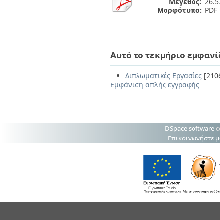
Μέγεθος:
26.
Μορφότυπο:
PDF
Αυτό το τεκμήριο εμφανί
Διπλωματικές Εργασίες
[210
Εμφάνιση απλής εγγραφής
DSpace software
c
Επικοινωνήστε μ