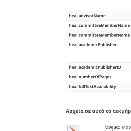
heal.advisorName
heal.committeeMemberName
heal.committeeMemberName
heal.academicPublisher
heal.academicPublisherID
heal.numberOfPages
heal.fullTextAvailability
Αρχεία σε αυτό το τεκμήρ
Όνομα:
Μαρί