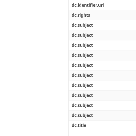
Διπλωματικές Εργασίες
dc.identifier.uri
Πολιτικές Πρόσβασης
Ανά Ημερομηνία
Έκδοσης
dc.rights
Συγγραφείς
dc.subject
Τίτλοι
Θέματα
dc.subject
dc.subject
dc.subject
dc.subject
dc.subject
dc.subject
dc.subject
dc.subject
dc.subject
dc.title