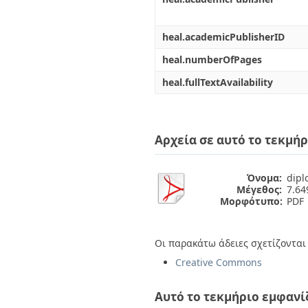
heal.academicPublisherID
heal.numberOfPages
heal.fullTextAvailability
Αρχεία σε αυτό το τεκμήρ
Όνομα:
diplo
Μέγεθος:
7.6
Μορφότυπο:
PDF
Οι παρακάτω άδειες σχετίζονται 
Creative Commons
Αυτό το τεκμήριο εμφανί