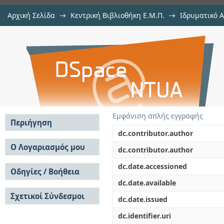
Αρχική Σελίδα
→
Κεντρική Βιβλιοθήκη Ε.Μ.Π.
→
Ιδρυματικό 
Διερεύνηση των τεχνικών φυσική
Εργασίες
→
Εμφάνιση Τεκμηρίου
Αποθετήριο DSpace/Manakin
παραδοσιακού φούρνου στον ορειν
Εμφάνιση απλής εγγραφής
Περιήγηση
dc.contributor.author
Σε όλο το DSpace
Ο Λογαριασμός μου
dc.contributor.author
Κοινότητες & Συλλογές
Σύνδεση
dc.date.accessioned
Ανά Ημερομηνία
Οδηγίες / Βοήθεια
Εγγραφή
Έκδοσης
dc.date.available
Οδηγίες Υποβολής
Συγγραφείς
Σχετικοί Σύνδεσμοι
Οδηγίες Χρήσης ΙΑ
Τίτλοι
dc.date.issued
Συχνές Ερωτήσεις
Θέματα
dc.identifier.uri
Οδηγίες Υποβολής -
Αυτή η Συλλογή