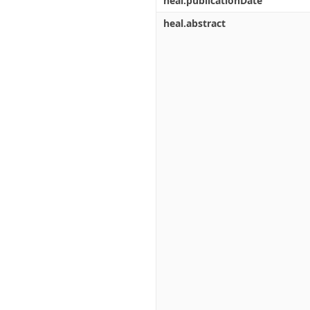
heal.publicationDate
heal.abstract