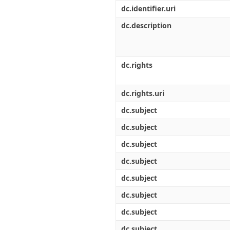
Διπλωματικές Εργασίες
dc.identifier.uri
Πολιτικές Πρόσβασης
Ανά Ημερομηνία
Έκδοσης
dc.description
Συγγραφείς
Τίτλοι
Θέματα
dc.rights
dc.rights.uri
dc.subject
dc.subject
dc.subject
dc.subject
dc.subject
dc.subject
dc.subject
dc.subject