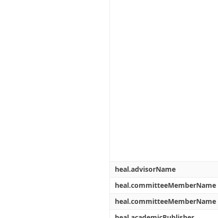
heal.advisorName
heal.committeeMemberName
heal.committeeMemberName
heal.academicPublisher