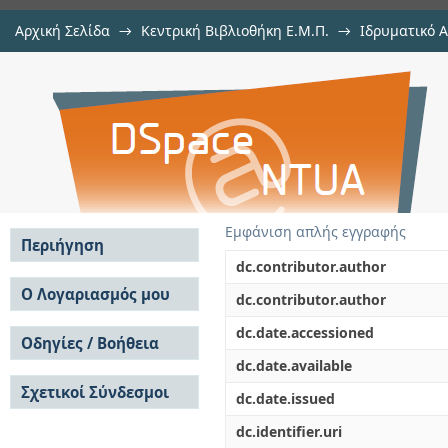
Αρχική Σελίδα
→
Κεντρική Βιβλιοθήκη Ε.Μ.Π.
→
Ιδρυματικό 
Ενεργειακό οικονομικό μοντέλο γ
Διατριβές
→
Εμφάνιση Τεκμηρίου
Αποθετήριο DSpace/Manakin
Εμφάνιση απλής εγγραφής
Περιήγηση
dc.contributor.author
Σε όλο το DSpace
Ο Λογαριασμός μου
dc.contributor.author
Κοινότητες & Συλλογές
Σύνδεση
dc.date.accessioned
Ανά Ημερομηνία
Οδηγίες / Βοήθεια
Εγγραφή
Έκδοσης
dc.date.available
Οδηγίες Υποβολής
Συγγραφείς
Σχετικοί Σύνδεσμοι
Οδηγίες Χρήσης ΙΑ
Τίτλοι
dc.date.issued
Συχνές Ερωτήσεις
Θέματα
dc.identifier.uri
Οδηγίες Υποβολής -
Αυτή η Συλλογή