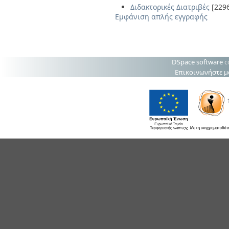
Διδακτορικές Διατριβές
[229
Εμφάνιση απλής εγγραφής
DSpace software
c
Επικοινωνήστε μ