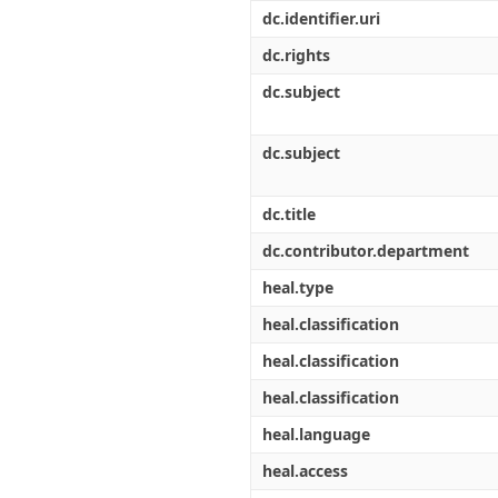
Διπλωματικές Εργασίες
dc.identifier.uri
Πολιτικές Πρόσβασης
Ανά Ημερομηνία
Έκδοσης
dc.rights
Συγγραφείς
dc.subject
Τίτλοι
Θέματα
dc.subject
dc.title
dc.contributor.department
heal.type
heal.classification
heal.classification
heal.classification
heal.language
heal.access