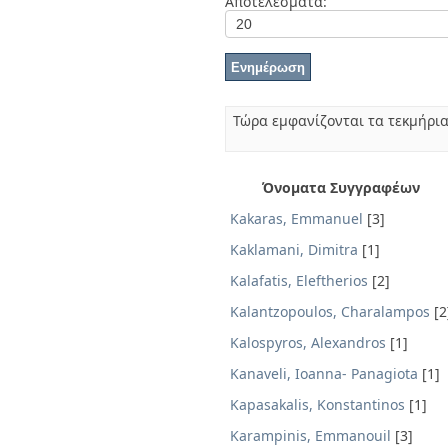
Αποτελέσματα:
Διπλωματικές Εργασίες
Πολιτικές Πρόσβασης
Ανά Ημερομηνία
Έκδοσης
Συγγραφείς
Τίτλοι
Θέματα
Τώρα εμφανίζονται τα τεκμήρια
Όνοματα Συγγραφέων
Kakaras, Emmanuel
[3]
Kaklamani, Dimitra
[1]
Kalafatis, Eleftherios
[2]
Kalantzopoulos, Charalampos
[2
Kalospyros, Alexandros
[1]
Kanaveli, Ioanna- Panagiota
[1]
Kapasakalis, Konstantinos
[1]
Karampinis, Emmanouil
[3]