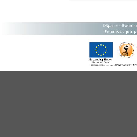
DSpace software
c
Επικοινωνήστε μ