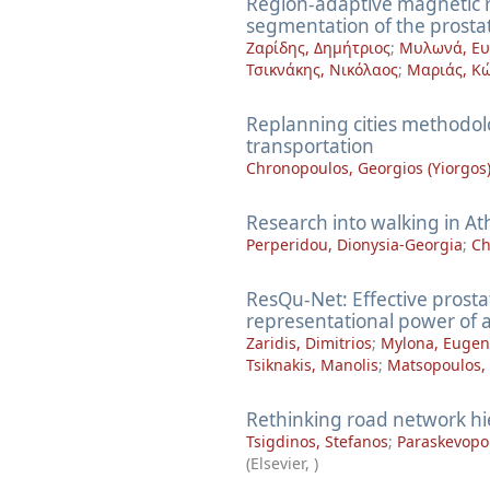
Region-adaptive magnetic
segmentation of the prosta
Ζαρίδης, Δημήτριος
;
Μυλωνά, Ευ
Τσικνάκης, Νικόλαος
;
Μαριάς, Κ
Replanning cities methodol
transportation
Chronopoulos, Georgios (Yiorgos
Research into walking in 
Perperidou, Dionysia-Georgia
;
Ch
ResQu-Net: Effective prosta
representational power of
Zaridis, Dimitrios
;
Mylona, Eugen
Tsiknakis, Manolis
;
Matsopoulos,
Rethinking road network hi
Tsigdinos, Stefanos
;
Paraskevopo
(
Elsevier
,
)