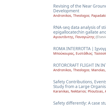
Revising of the Near Groun
Development
Andronikos, Theologos
;
Papadaki
RNA-seq data analysis of st
epigallocatechin gallate an
Αγιουτάντης, Παναγιώτης
(
Elsevi
ROMA INTERROTTA | Ιχνογρ
Μπούκουρας, Ευστάθιος
;
Τασσοπ
ROTORCRAFT FLIGHT IN I
Andronikos, Theologos
;
Manolas,
Safety Contributions, Event
Study from a Large Organis
Karanikas, Nektarios
;
Plioutsias,
Safety differently: A case s