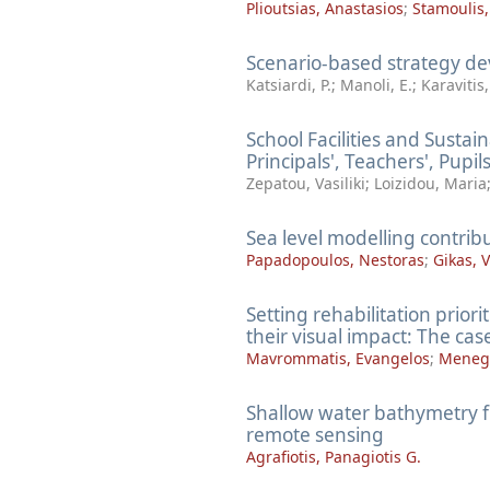
Plioutsias, Anastasios
;
Stamoulis,
Scenario-based strategy d
Katsiardi, P.
;
Manoli, E.
;
Karavitis,
School Facilities and Sustai
Principals', Teachers', Pupi
Zepatou, Vasiliki
;
Loizidou, Maria
Sea level modelling contribu
Papadopoulos, Nestoras
;
Gikas, V
Setting rehabilitation prior
their visual impact: The cas
Mavrommatis, Evangelos
;
Menega
Shallow water bathymetry f
remote sensing
Agrafiotis, Panagiotis G.