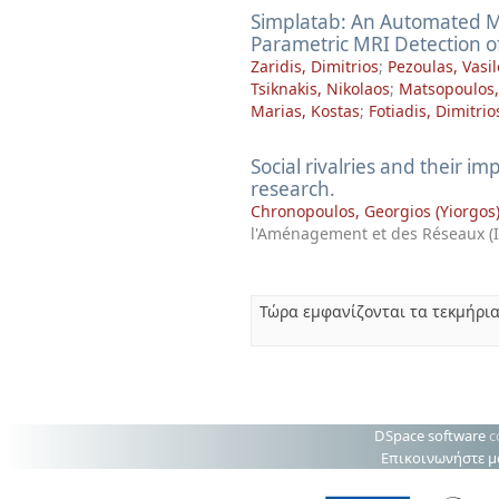
Simplatab: An Automated M
Parametric MRI Detection of 
Zaridis, Dimitrios
;
Pezoulas, Vasil
Tsiknakis, Nikolaos
;
Matsopoulos
Marias, Kostas
;
Fotiadis, Dimitrio
Social rivalries and their i
research.
Chronopoulos, Georgios (Yiorgos
l'Aménagement et des Réseaux (
Τώρα εμφανίζονται τα τεκμήρια
DSpace software
c
Επικοινωνήστε μ