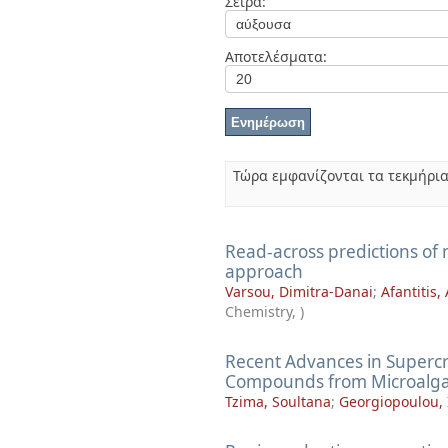
Σειρά:
Διπλωματικές Εργασίες
Πολιτικές Πρόσβασης
Ανά Ημερομηνία
Έκδοσης
Αποτελέσματα:
Συγγραφείς
Τίτλοι
Θέματα
Τώρα εμφανίζονται τα τεκμήρια
Read-across predictions of
approach
Varsou, Dimitra-Danai
;
Afantitis,
Chemistry
,
)
Recent Advances in Supercri
Compounds from Microalg
Tzima, Soultana
;
Georgiopoulou, 