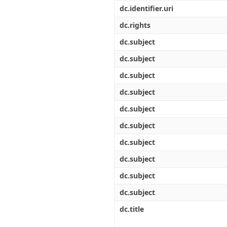
Διπλωματικές Εργασίες
dc.identifier.uri
Πολιτικές Πρόσβασης
Ανά Ημερομηνία
Έκδοσης
dc.rights
Συγγραφείς
dc.subject
Τίτλοι
Θέματα
dc.subject
dc.subject
dc.subject
dc.subject
dc.subject
dc.subject
dc.subject
dc.subject
dc.subject
dc.title