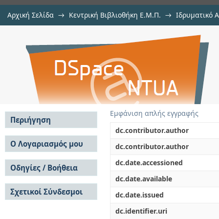
Αρχική Σελίδα
→
Κεντρική Βιβλιοθήκη Ε.Μ.Π.
→
Ιδρυματικό 
Αξιολόγηση των φασμάτων του Ε
Εργασίες
→
Εμφάνιση Τεκμηρίου
Αποθετήριο DSpace/Manakin
κατευθυντικότητα
Εμφάνιση απλής εγγραφής
Περιήγηση
dc.contributor.author
Σε όλο το DSpace
Ο Λογαριασμός μου
dc.contributor.author
Κοινότητες & Συλλογές
Σύνδεση
dc.date.accessioned
Ανά Ημερομηνία
Οδηγίες / Βοήθεια
Εγγραφή
Έκδοσης
dc.date.available
Οδηγίες Υποβολής
Συγγραφείς
Σχετικοί Σύνδεσμοι
Οδηγίες Χρήσης ΙΑ
Τίτλοι
dc.date.issued
Συχνές Ερωτήσεις
Θέματα
dc.identifier.uri
Οδηγίες Υποβολής -
Αυτή η Συλλογή