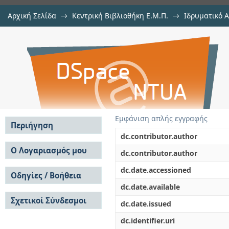
Αρχική Σελίδα
→
Κεντρική Βιβλιοθήκη Ε.Μ.Π.
→
Ιδρυματικό 
Κεντρικό οριακό θεώρημα για Μαρ
Εργασίες
→
Εμφάνιση Τεκμηρίου
Αποθετήριο DSpace/Manakin
Εμφάνιση απλής εγγραφής
Περιήγηση
dc.contributor.author
Σε όλο το DSpace
Ο Λογαριασμός μου
dc.contributor.author
Κοινότητες & Συλλογές
Σύνδεση
dc.date.accessioned
Ανά Ημερομηνία
Οδηγίες / Βοήθεια
Εγγραφή
Έκδοσης
dc.date.available
Οδηγίες Υποβολής
Συγγραφείς
Σχετικοί Σύνδεσμοι
Οδηγίες Χρήσης ΙΑ
Τίτλοι
dc.date.issued
Συχνές Ερωτήσεις
Θέματα
dc.identifier.uri
Οδηγίες Υποβολής -
Αυτή η Συλλογή