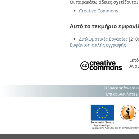
Οι παρακάτω άδειες σχετίζονται 
Creative Commons
Αυτό το τεκμήριο εμφανί
Διπλωματικές Εργασίες
[210
Εμφάνιση απλής εγγραφής
Εκτό
Ανα
DSpace software
c
Επικοινωνήστε μ