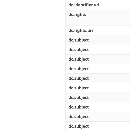
Διπλωματικές Εργασίες
dc.identifier.uri
Πολιτικές Πρόσβασης
Ανά Ημερομηνία
Έκδοσης
dc.rights
Συγγραφείς
Τίτλοι
dc.rights.uri
Θέματα
dc.subject
dc.subject
dc.subject
dc.subject
dc.subject
dc.subject
dc.subject
dc.subject
dc.subject
dc.subject