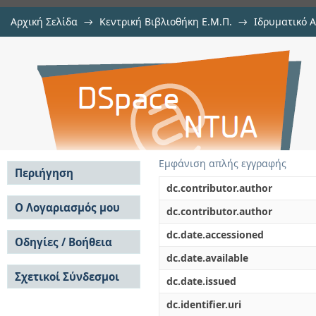
Αρχική Σελίδα
→
Κεντρική Βιβλιοθήκη Ε.Μ.Π.
→
Ιδρυματικό 
Μαθηματική προσομοίωση χημι
Εργασίες
→
Εμφάνιση Τεκμηρίου
Αποθετήριο DSpace/Manakin
απόθεση Βολφραμίου σε κατακόρ
Εμφάνιση απλής εγγραφής
Περιήγηση
dc.contributor.author
Σε όλο το DSpace
Ο Λογαριασμός μου
dc.contributor.author
Κοινότητες & Συλλογές
Σύνδεση
dc.date.accessioned
Ανά Ημερομηνία
Οδηγίες / Βοήθεια
Εγγραφή
Έκδοσης
dc.date.available
Οδηγίες Υποβολής
Συγγραφείς
Σχετικοί Σύνδεσμοι
Οδηγίες Χρήσης ΙΑ
Τίτλοι
dc.date.issued
Συχνές Ερωτήσεις
Θέματα
dc.identifier.uri
Οδηγίες Υποβολής -
Αυτή η Συλλογή