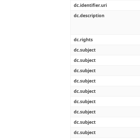
Διπλωματικές Εργασίες
dc.identifier.uri
Πολιτικές Πρόσβασης
Ανά Ημερομηνία
Έκδοσης
dc.description
Συγγραφείς
Τίτλοι
Θέματα
dc.rights
dc.subject
dc.subject
dc.subject
dc.subject
dc.subject
dc.subject
dc.subject
dc.subject
dc.subject