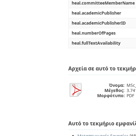
heal.committeeMemberName
heal.academicPublisher
heal.academicPublisherID
heal.numberOfPages
heal.fullTextAvailability
Αρχεία σε αυτό το τεκμήρ
Όνομα:
MSc_
Μέγεθος:
3.7
Μορφότυπο:
PDF
Αυτό το τεκμήριο εμφανί
Μεταπτυχιακές Εργασίες
[68