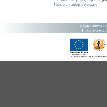
Εμφάνιση απλής εγγραφής
DSpace software
c
Επικοινωνήστε μ