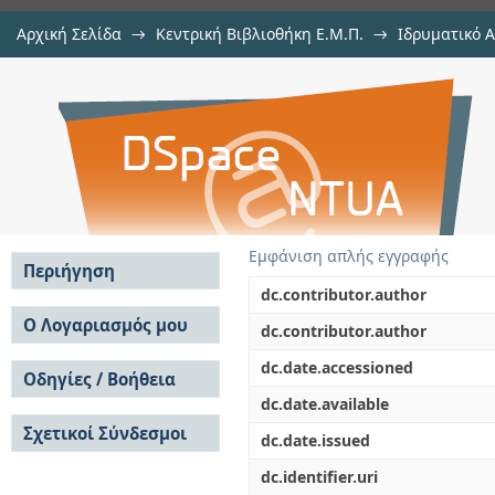
Αρχική Σελίδα
→
Κεντρική Βιβλιοθήκη Ε.Μ.Π.
→
Ιδρυματικό 
An Innovative Beam Halo Monitor
Διατριβές
→
Εμφάνιση Τεκμηρίου
Αποθετήριο DSpace/Manakin
LHC: Design, Commissioning and Fi
Εμφάνιση απλής εγγραφής
Περιήγηση
dc.contributor.author
Σε όλο το DSpace
Ο Λογαριασμός μου
dc.contributor.author
Κοινότητες & Συλλογές
Σύνδεση
dc.date.accessioned
Ανά Ημερομηνία
Οδηγίες / Βοήθεια
Εγγραφή
Έκδοσης
dc.date.available
Οδηγίες Υποβολής
Συγγραφείς
Σχετικοί Σύνδεσμοι
Οδηγίες Χρήσης ΙΑ
Τίτλοι
dc.date.issued
Συχνές Ερωτήσεις
Θέματα
dc.identifier.uri
Οδηγίες Υποβολής -
Αυτή η Συλλογή