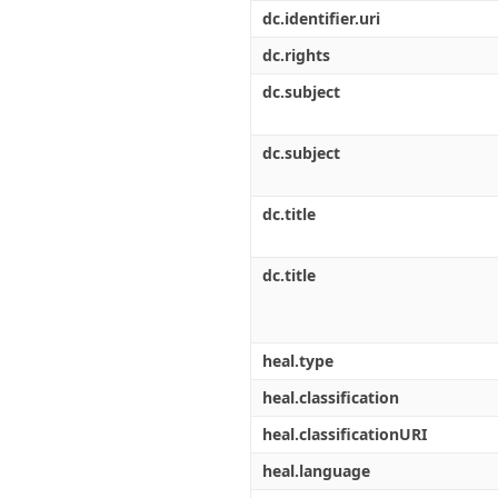
Διπλωματικές Εργασίες
dc.identifier.uri
Πολιτικές Πρόσβασης
Ανά Ημερομηνία
Έκδοσης
dc.rights
Συγγραφείς
dc.subject
Τίτλοι
Θέματα
dc.subject
dc.title
dc.title
heal.type
heal.classification
heal.classificationURI
heal.language