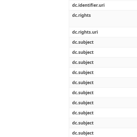
Διπλωματικές Εργασίες
dc.identifier.uri
Πολιτικές Πρόσβασης
Ανά Ημερομηνία
Έκδοσης
dc.rights
Συγγραφείς
Τίτλοι
dc.rights.uri
Θέματα
dc.subject
dc.subject
dc.subject
dc.subject
dc.subject
dc.subject
dc.subject
dc.subject
dc.subject
dc.subject