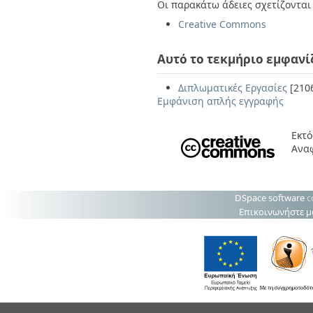
Οι παρακάτω άδειες σχετίζονται 
Creative Commons
Αυτό το τεκμήριο εμφανί
Διπλωματικές Εργασίες
[210
Εμφάνιση απλής εγγραφής
Εκτό
Ανα
DSpace software
c
Επικοινωνήστε μ