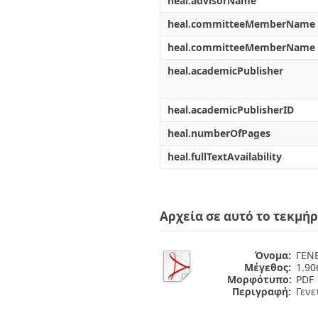
heal.advisorName
heal.committeeMemberName
heal.committeeMemberName
heal.academicPublisher
heal.academicPublisherID
heal.numberOfPages
heal.fullTextAvailability
Αρχεία σε αυτό το τεκμήρ
Όνομα:
ΓΕΝΕ
Μέγεθος:
1.9
Μορφότυπο:
PDF
Περιγραφή:
Γενε