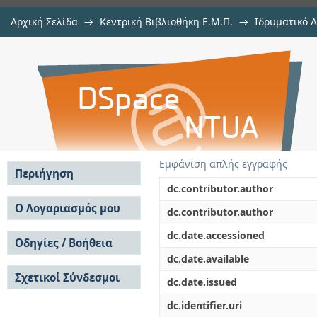
Αρχική Σελίδα
→
Κεντρική Βιβλιοθήκη Ε.Μ.Π.
→
Ιδρυματικό 
Γενετικός αλγόριθμος στο πρόβλ
Εργασίες
→
Εμφάνιση Τεκμηρίου
Αποθετήριο DSpace/Manakin
Εμφάνιση απλής εγγραφής
Περιήγηση
dc.contributor.author
Σε όλο το DSpace
Ο Λογαριασμός μου
dc.contributor.author
Κοινότητες & Συλλογές
Σύνδεση
dc.date.accessioned
Ανά Ημερομηνία
Οδηγίες / Βοήθεια
Εγγραφή
Έκδοσης
dc.date.available
Οδηγίες Υποβολής
Συγγραφείς
Σχετικοί Σύνδεσμοι
Οδηγίες Χρήσης ΙΑ
Τίτλοι
dc.date.issued
Συχνές Ερωτήσεις
Θέματα
dc.identifier.uri
Οδηγίες Υποβολής -
Αυτή η Συλλογή