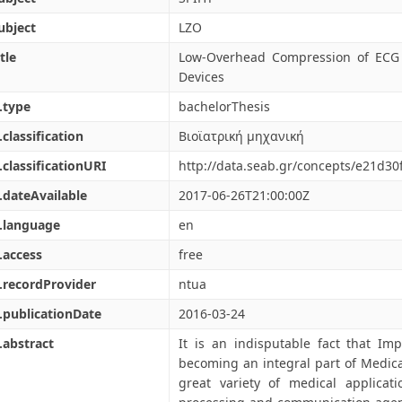
ubject
LZO
tle
Low-Overhead Compression of ECG 
Devices
.type
bachelorThesis
.classification
Βιοϊατρική μηχανική
.classificationURI
http://data.seab.gr/concepts/e21d3
.dateAvailable
2017-06-26T21:00:00Z
.language
en
.access
free
.recordProvider
ntua
.publicationDate
2016-03-24
.abstract
It is an indisputable fact that Im
becoming an integral part of Medica
great variety of medical applicati