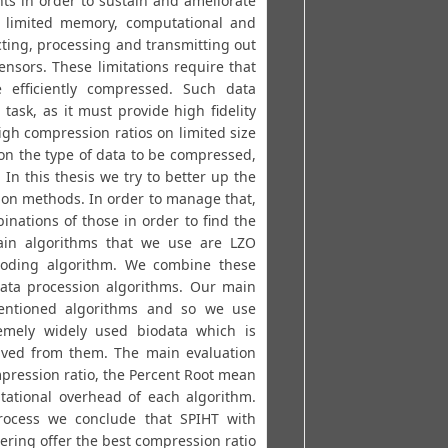
s in order to sustain and ameliorate
e limited memory, computational and
cting, processing and transmitting out
ensors. These limitations require that
 efficiently compressed. Such data
task, as it must provide high fidelity
gh compression ratios on limited size
 on the type of data to be compressed,
. In this thesis we try to better up the
sion methods. In order to manage that,
nations of those in order to find the
ain algorithms that we use are LZO
oding algorithm. We combine these
ata procession algorithms. Our main
mentioned algorithms and so we use
remely widely used biodata which is
ved from them. The main evaluation
mpression ratio, the Percent Root mean
ational overhead of each algorithm.
process we conclude that SPIHT with
ering offer the best compression ratio