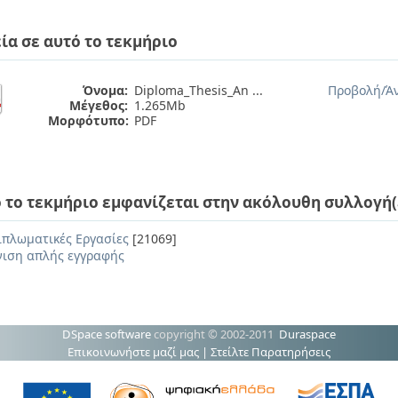
ία σε αυτό το τεκμήριο
Όνομα:
Diploma_Thesis_An ...
Προβολή/
Ά
Μέγεθος:
1.265Mb
Μορφότυπο:
PDF
 το τεκμήριο εμφανίζεται στην ακόλουθη συλλογή(
ιπλωματικές Εργασίες
[21069]
ιση απλής εγγραφής
DSpace software
copyright © 2002-2011
Duraspace
Επικοινωνήστε μαζί μας
|
Στείλτε Παρατηρήσεις