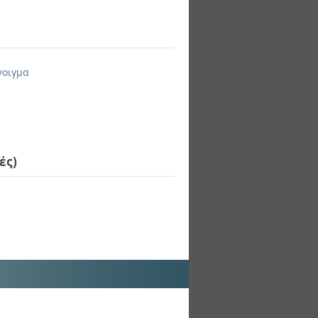
νοιγμα
ές)