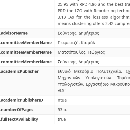
25.95 with RPD 4.86 and the best tr
PRD the LZO with Reordering techni
3.13 .As for the lossless algorith
means clustering offers 2.42 compres
l.advisorName
Σούντρης, Δημήτριος
l.committeeMemberName
Πεκμεστζή, Κιαμάλ
l.committeeMemberName
Ματσόπουλος, Γεώργιος
l.committeeMemberName
Σούντρης, Δημήτριος
.academicPublisher
Εθνικό Μετσόβιο Πολυτεχνείο. Σ
Μηχανικών Υπολογιστών. Τομέα
Υπολογιστών. Εργαστήριο Μικροϋπ
VLSI
.academicPublisherID
ntua
l.numberOfPages
53 σ.
.fullTextAvailability
true