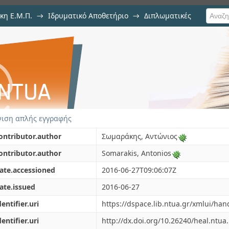
κη Ε.Μ.Π.
→
Ιδρυματικό Αποθετήριο
→
Διπλωματικές
ression of ECG Recordings for I
ιση απλής εγγραφής
ontributor.author
Σωμαράκης, Αντώνιος
ontributor.author
Somarakis, Antonios
ate.accessioned
2016-06-27T09:06:07Z
ate.issued
2016-06-27
dentifier.uri
https://dspace.lib.ntua.gr/xmlui/ha
dentifier.uri
http://dx.doi.org/10.26240/heal.ntua