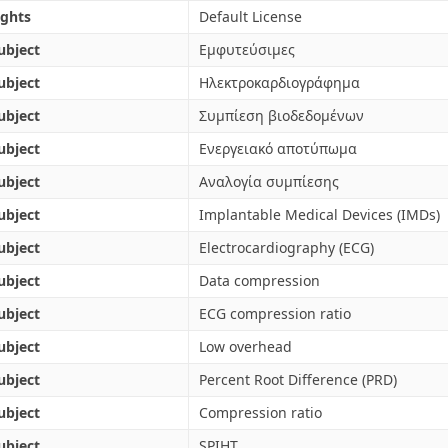
ights
Default License
ubject
Εμφυτεύσιμες
ubject
Ηλεκτροκαρδιογράφημα
ubject
Συμπίεση βιοδεδομένων
ubject
Ενεργειακό αποτύπωμα
ubject
Αναλογία συμπίεσης
ubject
Implantable Medical Devices (IMDs)
ubject
Electrocardiography (ECG)
ubject
Data compression
ubject
ECG compression ratio
ubject
Low overhead
ubject
Percent Root Difference (PRD)
ubject
Compression ratio
ubject
SPIHT