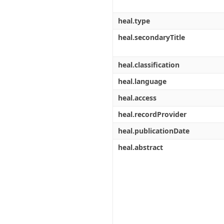
heal.type
heal.secondaryTitle
heal.classification
heal.language
heal.access
heal.recordProvider
heal.publicationDate
heal.abstract