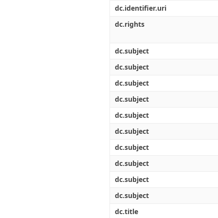
Διπλωματικές Εργασίες
dc.identifier.uri
Πολιτικές Πρόσβασης
Ανά Ημερομηνία
Έκδοσης
dc.rights
Συγγραφείς
Τίτλοι
dc.subject
Θέματα
dc.subject
dc.subject
dc.subject
dc.subject
dc.subject
dc.subject
dc.subject
dc.subject
dc.subject
dc.title