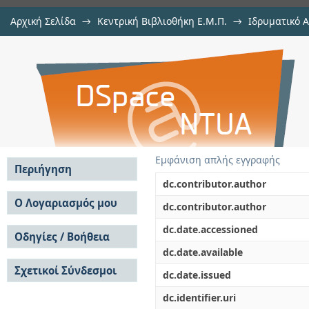
Αρχική Σελίδα
→
Κεντρική Βιβλιοθήκη Ε.Μ.Π.
→
Ιδρυματικό 
Gas purification using pure ionic l
Εργασίες
→
Εμφάνιση Τεκμηρίου
Αποθετήριο DSpace/Manakin
as absorbents
Εμφάνιση απλής εγγραφής
Περιήγηση
dc.contributor.author
Σε όλο το DSpace
Ο Λογαριασμός μου
dc.contributor.author
Κοινότητες & Συλλογές
Σύνδεση
dc.date.accessioned
Ανά Ημερομηνία
Οδηγίες / Βοήθεια
Εγγραφή
Έκδοσης
dc.date.available
Οδηγίες Υποβολής
Συγγραφείς
Σχετικοί Σύνδεσμοι
Οδηγίες Χρήσης ΙΑ
Τίτλοι
dc.date.issued
Συχνές Ερωτήσεις
Θέματα
dc.identifier.uri
Οδηγίες Υποβολής -
Αυτή η Συλλογή