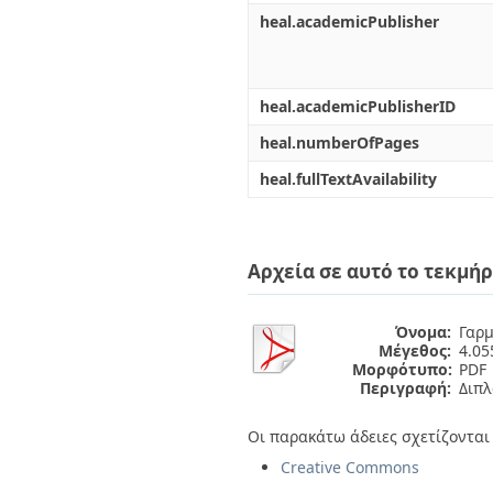
heal.academicPublisher
heal.academicPublisherID
heal.numberOfPages
heal.fullTextAvailability
Αρχεία σε αυτό το τεκμήρ
Όνομα:
Γαρμ
Μέγεθος:
4.0
Μορφότυπο:
PDF
Περιγραφή:
Διπλ
Οι παρακάτω άδειες σχετίζονται 
Creative Commons