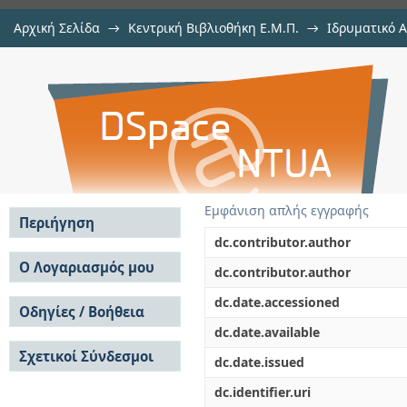
Αρχική Σελίδα
→
Κεντρική Βιβλιοθήκη Ε.Μ.Π.
→
Ιδρυματικό 
Εκτίμηση σεισμικής επιτελεστικ
Εργασίες
→
Εμφάνιση Τεκμηρίου
Αποθετήριο DSpace/Manakin
με ασύμμετρη κάτοψη
Εμφάνιση απλής εγγραφής
Περιήγηση
dc.contributor.author
Σε όλο το DSpace
Ο Λογαριασμός μου
dc.contributor.author
Κοινότητες & Συλλογές
Σύνδεση
dc.date.accessioned
Ανά Ημερομηνία
Οδηγίες / Βοήθεια
Εγγραφή
Έκδοσης
dc.date.available
Οδηγίες Υποβολής
Συγγραφείς
Σχετικοί Σύνδεσμοι
Οδηγίες Χρήσης ΙΑ
Τίτλοι
dc.date.issued
Συχνές Ερωτήσεις
Θέματα
dc.identifier.uri
Οδηγίες Υποβολής -
Αυτή η Συλλογή