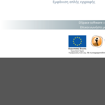
Εμφάνιση απλής εγγραφής
DSpace software
c
Επικοινωνήστε μ