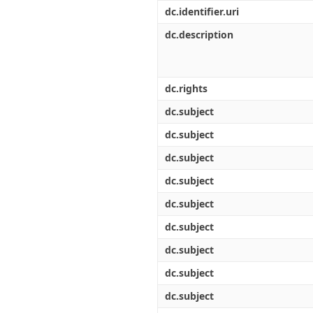
Διπλωματικές Εργασίες
dc.identifier.uri
Πολιτικές Πρόσβασης
Ανά Ημερομηνία
Έκδοσης
dc.description
Συγγραφείς
Τίτλοι
Θέματα
dc.rights
dc.subject
dc.subject
dc.subject
dc.subject
dc.subject
dc.subject
dc.subject
dc.subject
dc.subject