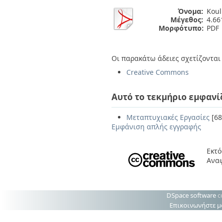
Όνομα:
Koul
Μέγεθος:
4.6
Μορφότυπο:
PDF
Οι παρακάτω άδειες σχετίζονται 
Creative Commons
Αυτό το τεκμήριο εμφανί
Μεταπτυχιακές Εργασίες
[68
Εμφάνιση απλής εγγραφής
Εκτό
Ανα
DSpace software
c
Επικοινωνήστε μ