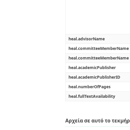
heal.advisorName
heal.committeeMemberName
heal.committeeMemberName
heal.academicPublisher
heal.academicPublisherID
heal.numberOfPages
heal.fullTextAvailability
Αρχεία σε αυτό το τεκμήρ