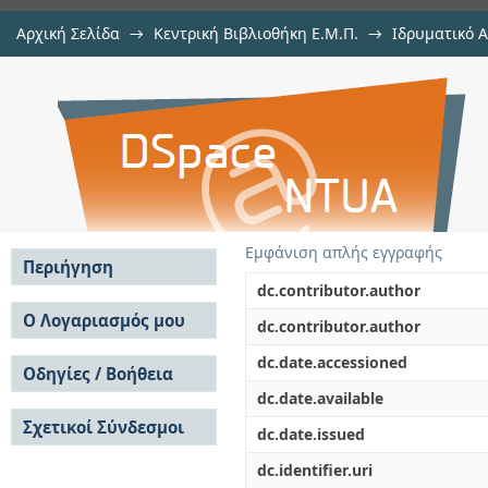
Αρχική Σελίδα
→
Κεντρική Βιβλιοθήκη Ε.Μ.Π.
→
Ιδρυματικό 
Τεχνοοικονομική Ανάλυση Σκο
Εργασίες
→
Εμφάνιση Τεκμηρίου
Αποθετήριο DSpace/Manakin
Χωροθέτηση ενός Υπεράκτιου Αιο
Εμφάνιση απλής εγγραφής
Περιήγηση
dc.contributor.author
Σε όλο το DSpace
Ο Λογαριασμός μου
dc.contributor.author
Κοινότητες & Συλλογές
Σύνδεση
dc.date.accessioned
Ανά Ημερομηνία
Οδηγίες / Βοήθεια
Εγγραφή
Έκδοσης
dc.date.available
Οδηγίες Υποβολής
Συγγραφείς
Σχετικοί Σύνδεσμοι
Οδηγίες Χρήσης ΙΑ
Τίτλοι
dc.date.issued
Συχνές Ερωτήσεις
Θέματα
dc.identifier.uri
Οδηγίες Υποβολής -
Αυτή η Συλλογή