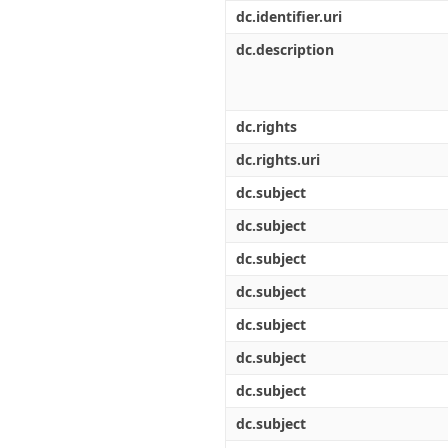
Διπλωματικές Εργασίες
dc.identifier.uri
Πολιτικές Πρόσβασης
Ανά Ημερομηνία
Έκδοσης
dc.description
Συγγραφείς
Τίτλοι
Θέματα
dc.rights
dc.rights.uri
dc.subject
dc.subject
dc.subject
dc.subject
dc.subject
dc.subject
dc.subject
dc.subject