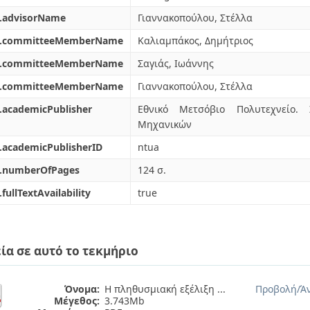
l.advisorName
Γιαννακοπούλου, Στέλλα
l.committeeMemberName
Καλιαμπάκος, Δημήτριος
l.committeeMemberName
Σαγιάς, Ιωάννης
l.committeeMemberName
Γιαννακοπούλου, Στέλλα
.academicPublisher
Εθνικό Μετσόβιο Πολυτεχνείο.
Μηχανικών
.academicPublisherID
ntua
l.numberOfPages
124 σ.
.fullTextAvailability
true
ία σε αυτό το τεκμήριο
Όνομα:
Η πληθυσμιακή εξέλιξη ...
Προβολή/
Ά
Μέγεθος:
3.743Mb