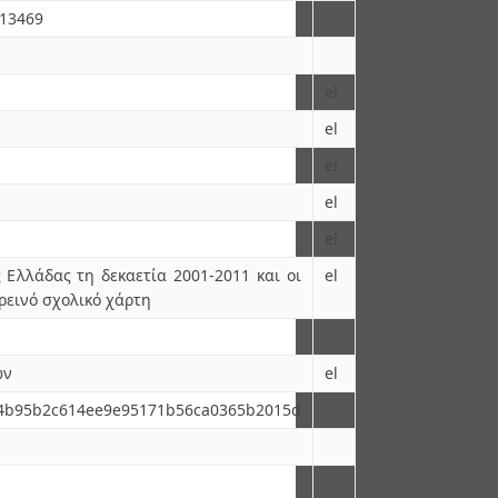
.13469
el
el
el
el
el
 Ελλάδας τη δεκαετία 2001-2011 και οι
el
ρεινό σχολικό χάρτη
ών
el
054b95b2c614ee9e95171b56ca0365b2015d