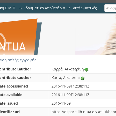
κη Ε.Μ.Π.
→
Ιδρυματικό Αποθετήριο
→
Διπλωματικές
ξη της ορεινής Ελλάδας τη δεκαετ
λλικράτη" στον ορεινό σχολικό χά
ιση απλής εγγραφής
ontributor.author
Καρρά, Αικατερίνη
ontributor.author
Karra, Aikaterini
ate.accessioned
2016-11-09T12:38:11Z
ate.available
2016-11-09T12:38:11Z
ate.issued
2016-11-09
dentifier.uri
https://dspace.lib.ntua.gr/xmlui/ha