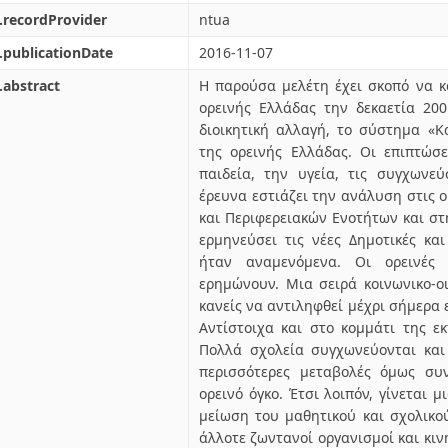
.recordProvider
ntua
.publicationDate
2016-11-07
.abstract
Η παρούσα μελέτη έχει σκοπό να κ
ορεινής Ελλάδας την δεκαετία 200
διοικητική αλλαγή, το σύστημα «Κ
της ορεινής Ελλάδας. Οι επιπτώσε
παιδεία, την υγεία, τις συγχωνεύ
έρευνα εστιάζει την ανάλυση στις ο
και Περιφερειακών Ενοτήτων και στ
ερμηνεύσει τις νέες Δημοτικές και
ήταν αναμενόμενα. Οι ορεινές 
ερημώνουν. Μια σειρά κοινωνικο-οι
κανείς να αντιληφθεί μέχρι σήμερα
Αντίστοιχα και στο κομμάτι της εκ
Πολλά σχολεία συγχωνεύονται και
περισσότερες μεταβολές όμως συ
ορεινό όγκο. Έτσι λοιπόν, γίνεται 
μείωση του μαθητικού και σχολικο
άλλοτε ζωντανοί οργανισμοί και κι