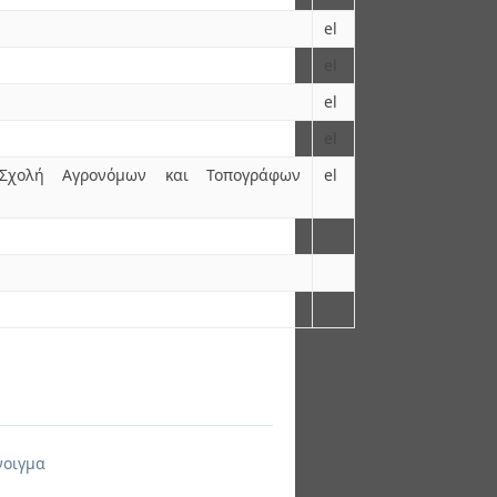
el
el
el
el
 Σχολή Αγρονόμων και Τοπογράφων
el
νοιγμα