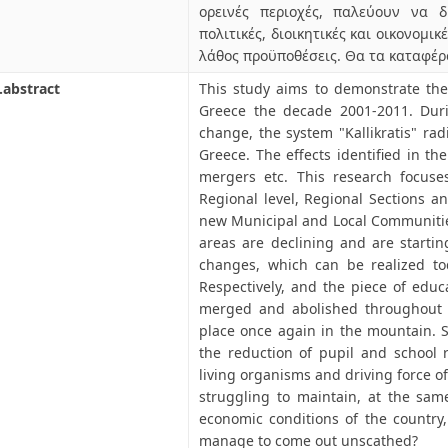
ορεινές περιοχές, παλεύουν να δ
πολιτικές, διοικητικές και οικονομι
λάθος προϋποθέσεις. Θα τα καταφέρ
.abstract
This study aims to demonstrate th
Greece the decade 2001-2011. Duri
change, the system "Kallikratis" r
Greece. The effects identified in th
mergers etc. This research focuse
Regional level, Regional Sections a
new Municipal and Local Communitie
areas are declining and are startin
changes, which can be realized to
Respectively, and the piece of edu
merged and abolished throughout 
place once again in the mountain. S
the reduction of pupil and school
living organisms and driving force o
struggling to maintain, at the same
economic conditions of the country,
manage to come out unscathed?