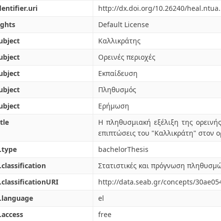
dentifier.uri
http://dx.doi.org/10.26240/heal.ntua
ights
Default License
ubject
Καλλικράτης
ubject
Ορεινές περιοχές
ubject
Εκπαίδευση
ubject
Πληθυσμός
ubject
Ερήμωση
tle
Η πληθυσμιακή εξέλιξη της ορεινής
επιπτώσεις του "Καλλικράτη" στον ο
.type
bachelorThesis
.classification
Στατιστικές και πρόγνωση πληθυσμ
.classificationURI
http://data.seab.gr/concepts/30ae
.language
el
.access
free