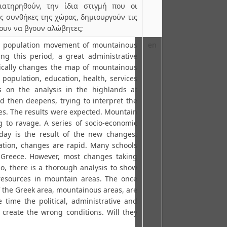
ιατηρηθούν, την ίδια στιγμή που οι
κές συνθήκες της χώρας, δημιουργούν τις
ουν να βγουν αλώβητες;
e population movement of mountainous
en
ng this period, a great administrative
adically changes the map of mountainous
e population, education, health, services
s on the analysis in the highlands at
nd then deepens, trying to interpret the
s. The results were expected. Mountain
g to ravage. A series of socio-economic
day is the result of the new changes.
cation, changes are rapid. Many schools
Greece. However, most changes taking
o, there is a thorough analysis to show
 resources in mountain areas. The once
f the Greek area, mountainous areas, are
 time the political, administrative and
 create the wrong conditions. Will they