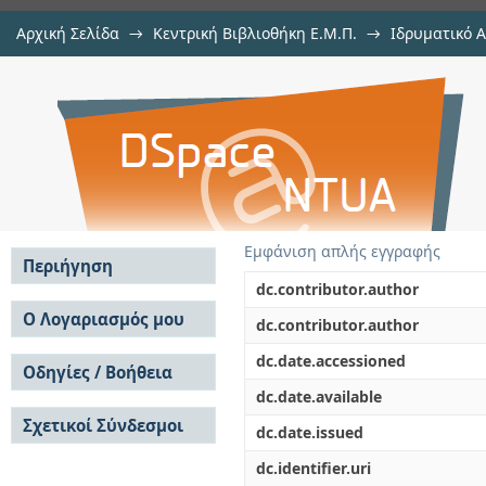
Αρχική Σελίδα
→
Κεντρική Βιβλιοθήκη Ε.Μ.Π.
→
Ιδρυματικό 
Hybrid molecular solid state mem
Διατριβές
→
Εμφάνιση Τεκμηρίου
Αποθετήριο DSpace/Manakin
Polyoxometalates & other molecules
Εμφάνιση απλής εγγραφής
Περιήγηση
dc.contributor.author
Σε όλο το DSpace
Ο Λογαριασμός μου
dc.contributor.author
Κοινότητες & Συλλογές
Σύνδεση
dc.date.accessioned
Ανά Ημερομηνία
Οδηγίες / Βοήθεια
Εγγραφή
Έκδοσης
dc.date.available
Οδηγίες Υποβολής
Συγγραφείς
Σχετικοί Σύνδεσμοι
Οδηγίες Χρήσης ΙΑ
Τίτλοι
dc.date.issued
Συχνές Ερωτήσεις
Θέματα
dc.identifier.uri
Οδηγίες Υποβολής -
Αυτή η Συλλογή