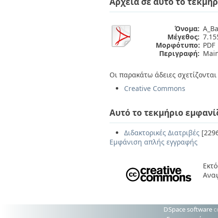
Αρχεία σε αυτό το τεκμήρ
Όνομα:
A_Ba
Μέγεθος:
7.1
Μορφότυπο:
PDF
Περιγραφή:
Main
Οι παρακάτω άδειες σχετίζονται 
Creative Commons
Αυτό το τεκμήριο εμφανί
Διδακτορικές Διατριβές
[229
Εμφάνιση απλής εγγραφής
Εκτό
Ανα
DSpace software
c