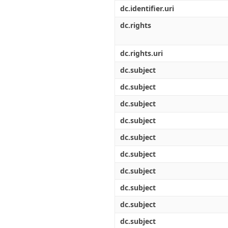
Διπλωματικές Εργασίες
dc.identifier.uri
Πολιτικές Πρόσβασης
Ανά Ημερομηνία
Έκδοσης
dc.rights
Συγγραφείς
Τίτλοι
dc.rights.uri
Θέματα
dc.subject
dc.subject
dc.subject
dc.subject
dc.subject
dc.subject
dc.subject
dc.subject
dc.subject
dc.subject