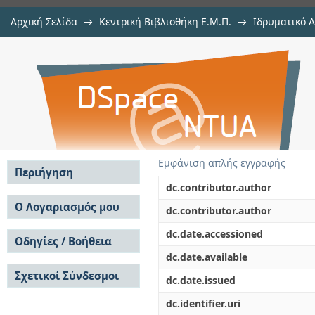
Αρχική Σελίδα
→
Κεντρική Βιβλιοθήκη Ε.Μ.Π.
→
Ιδρυματικό 
Σχεδιασμός, υπολογιστική ανάλ
Εργασίες
→
Εμφάνιση Τεκμηρίου
Αποθετήριο DSpace/Manakin
φυγοκεντρικής αντλίας οργανικού
Εμφάνιση απλής εγγραφής
Περιήγηση
dc.contributor.author
Σε όλο το DSpace
Ο Λογαριασμός μου
dc.contributor.author
Κοινότητες & Συλλογές
Σύνδεση
dc.date.accessioned
Ανά Ημερομηνία
Οδηγίες / Βοήθεια
Εγγραφή
Έκδοσης
dc.date.available
Οδηγίες Υποβολής
Συγγραφείς
Σχετικοί Σύνδεσμοι
Οδηγίες Χρήσης ΙΑ
Τίτλοι
dc.date.issued
Συχνές Ερωτήσεις
Θέματα
dc.identifier.uri
Οδηγίες Υποβολής -
Αυτή η Συλλογή