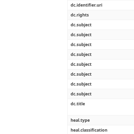
Διπλωματικές Εργασίες
dc.identifier.uri
Πολιτικές Πρόσβασης
Ανά Ημερομηνία
Έκδοσης
dc.rights
Συγγραφείς
dc.subject
Τίτλοι
Θέματα
dc.subject
dc.subject
dc.subject
dc.subject
dc.subject
dc.subject
dc.subject
dc.title
heal.type
heal.classification