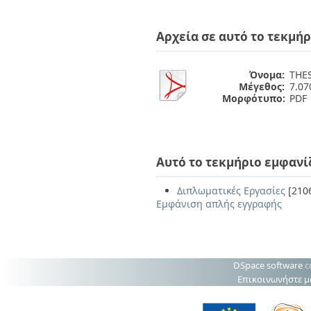
Αρχεία σε αυτό το τεκμήρ
Όνομα:
ΤΗES
Μέγεθος:
7.0
Μορφότυπο:
PDF
Αυτό το τεκμήριο εμφανί
Διπλωματικές Εργασίες
[210
Εμφάνιση απλής εγγραφής
DSpace software
c
Επικοινωνήστε μ