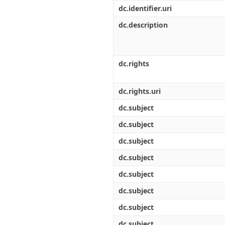
Διπλωματικές Εργασίες
dc.identifier.uri
Πολιτικές Πρόσβασης
Ανά Ημερομηνία
Έκδοσης
dc.description
Συγγραφείς
Τίτλοι
Θέματα
dc.rights
dc.rights.uri
dc.subject
dc.subject
dc.subject
dc.subject
dc.subject
dc.subject
dc.subject
dc.subject