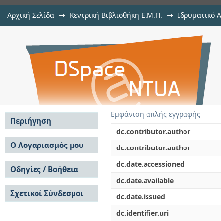
Αρχική Σελίδα
→
Κεντρική Βιβλιοθήκη Ε.Μ.Π.
→
Ιδρυματικό 
Σχέσεις και αλληλεπιδράσ
Εργασίες
→
Εμφάνιση Τεκμηρίου
Αποθετήριο DSpace/Manakin
καταστροφικών φαινομένων, 
ρευστοποίηση εδαφών
Εμφάνιση απλής εγγραφής
Περιήγηση
dc.contributor.author
Σε όλο το DSpace
Ο Λογαριασμός μου
dc.contributor.author
Κοινότητες & Συλλογές
Σύνδεση
dc.date.accessioned
Ανά Ημερομηνία
Οδηγίες / Βοήθεια
Εγγραφή
Έκδοσης
dc.date.available
Οδηγίες Υποβολής
Συγγραφείς
Σχετικοί Σύνδεσμοι
Οδηγίες Χρήσης ΙΑ
Τίτλοι
dc.date.issued
Συχνές Ερωτήσεις
Θέματα
dc.identifier.uri
Οδηγίες Υποβολής -
Αυτή η Συλλογή