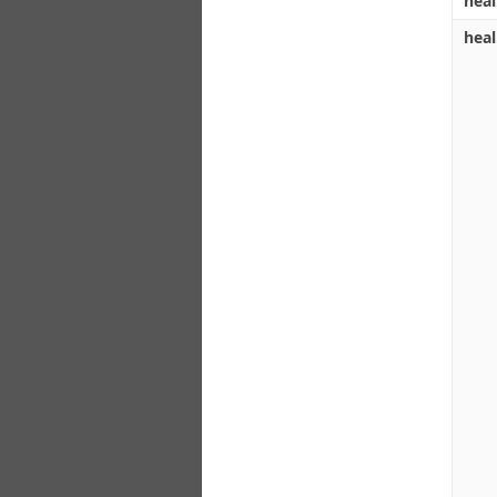
heal
heal