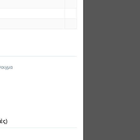
νοιγμα
ές)