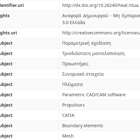
dentifier.uri
http://dx.doi.org/10.26240/heal.ntua
ights
Αναφορά Δημιουργού - Μη Εμπορικ
3.0 Ελλάδα
ights.uri
http://creativecommons.org/licenses/
ubject
Παραμετρική σχεδίαση
ubject
Τρισδιάστατη μοντελοποίηση
ubject
Προωστήρες
ubject
Συνοριακά στοιχεία
ubject
Πλέγματα
ubject
Parametric CAD/CAM software
ubject
Propulsors
ubject
CATIA
ubject
Boundary elements
ubject
Mesh