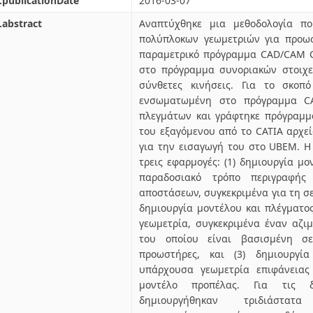
.publicationDate
2016-03-07
.abstract
Αναπτύχθηκε μια μεθοδολογία πο
πολύπλοκων γεωμετριών για προωσ
παραμετρικό πρόγραμμα CAD/CAM C
στο πρόγραμμα συνοριακών στοιχε
σύνθετες κινήσεις. Για το σκοπ
ενσωματωμένη στο πρόγραμμα CA
πλεγμάτων και γράφτηκε πρόγραμμ
του εξαγόμενου από το CATIA αρχε
για την εισαγωγή του στο UBEM. Η
τρεις εφαρμογές: (1) δημιουργία μο
παραδοσιακό τρόπο περιγραφή
αποστάσεων, συγκεκριμένα για τη σε
δημιουργία μοντέλου και πλέγματο
γεωμετρία, συγκεκριμένα έναν αζ
του οποίου είναι βασισμένη σε
προωστήρες, και (3) δημιουργί
υπάρχουσα γεωμετρία επιφάνειας 
μοντέλο προπέλας. Για τις δ
δημιουργήθηκαν τριδιάστατ