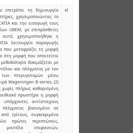
υ επιτρέπει τη δημιουργία
el
τήρες, χρησιμοποιώντας το
ATIA και την εισαγωγή τους
ίων UBEM, με επιπρόσθετες
ό αυτό, χρησιμοποιήθηκε η
TIA λειτουργία παραγωγής
α που μεταφράζει τη μορφή
ίο στη μορφή που απαιτείται
 μεθοδολογία δοκιμάζεται με
ντέλου και πλέγματος με τον
ς των πτερυγοτομών μέσω
ιρά Wageningen B-series, (2)
ς χωρίς πλήρως καθορισμένη
ιμουθιακό πρωστήρα η μορφή
 υπάρχοντες αντίστοιχους
α πλέγματος βασισμένο σε
από τρίτους, συγκεκριμένα
ύο πρώτες περιπτώσεις,
α μοντέλα επιφανειών,