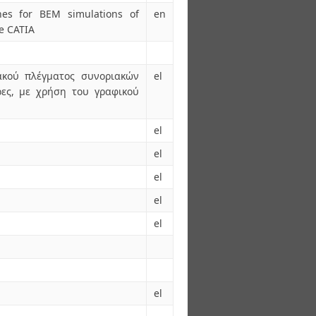
hes for BEM simulations of
en
e CATIA
ακού πλέγματος συνοριακών
el
ρες, με χρήση του γραφικού
el
el
el
el
el
el