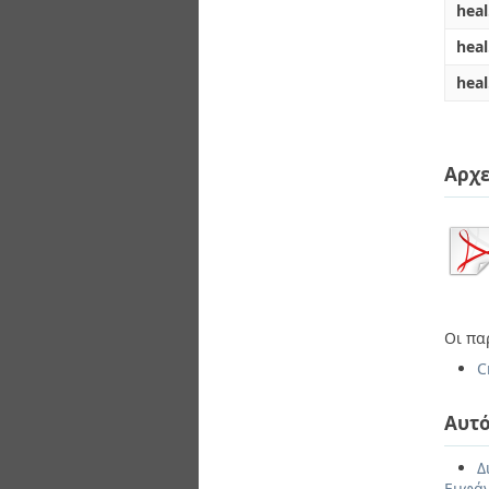
heal
hea
heal
Αρχε
Οι πα
C
Αυτό
Δ
Εμφάν