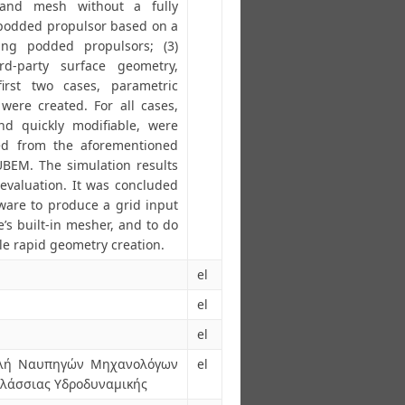
 and mesh without a fully
a podded propulsor based on a
ing podded propulsors; (3)
d-party surface geometry,
first two cases, parametric
were created. For all cases,
nd quickly modifiable, were
ed from the aforementioned
BEM. The simulation results
evaluation. It was concluded
tware to produce a grid input
’s built-in mesher, and to do
ble rapid geometry creation.
el
el
el
χολή Ναυπηγών Μηχανολόγων
el
αλάσσιας Υδροδυναμικής