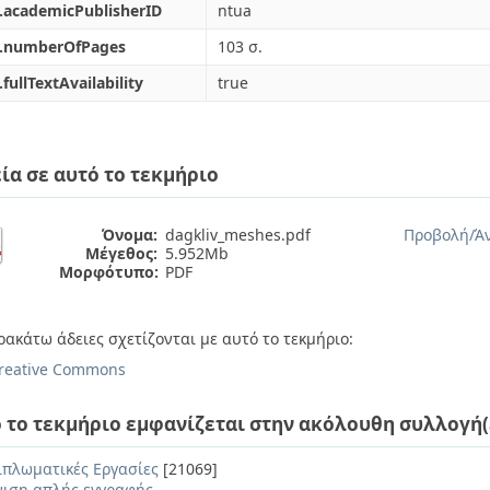
.academicPublisherID
ntua
l.numberOfPages
103 σ.
.fullTextAvailability
true
ία σε αυτό το τεκμήριο
Όνομα:
dagkliv_meshes.pdf
Προβολή/
Ά
Μέγεθος:
5.952Mb
Μορφότυπο:
PDF
ρακάτω άδειες σχετίζονται με αυτό το τεκμήριο:
reative Commons
 το τεκμήριο εμφανίζεται στην ακόλουθη συλλογή(
ιπλωματικές Εργασίες
[21069]
ιση απλής εγγραφής