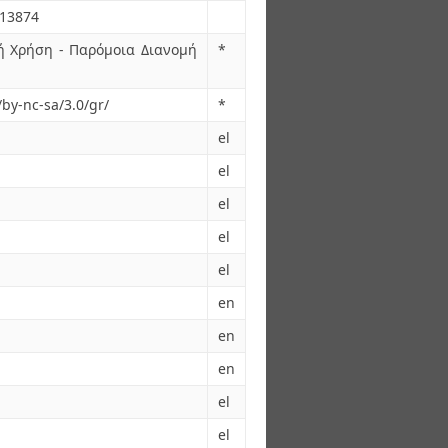
.13874
ή Χρήση - Παρόμοια Διανομή
*
by-nc-sa/3.0/gr/
*
el
el
el
el
el
en
en
en
el
el