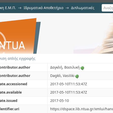
κη Ε.Μ.Π.
→
Ιδρυματικό Αποθετήριο
→
Διπλωματικές
putational meshes for BEM sim
e software CATIA
ιση απλής εγγραφής
ontributor.author
Δαγκλή, Βασιλική
ontributor.author
Dagkli, Vasiliki
ate.accessioned
2017-05-10T11:53:47Z
ate.available
2017-05-10T11:53:47Z
ate.issued
2017-05-10
dentifier.uri
https://dspace.lib.ntua.gr/xmlui/ha