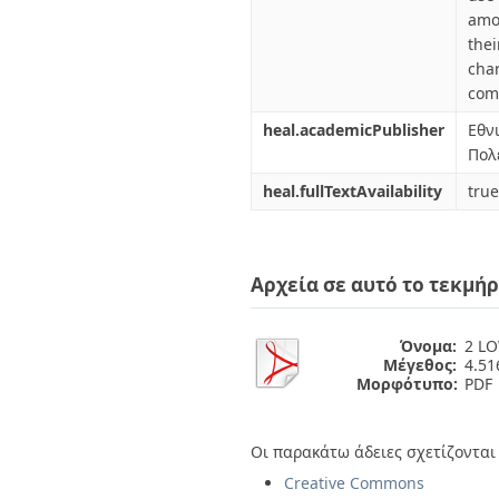
amo
the
cha
com
heal.academicPublisher
Εθν
Πολ
heal.fullTextAvailability
true
Αρχεία σε αυτό το τεκμήρ
Όνομα:
2 LO
Μέγεθος:
4.5
Μορφότυπο:
PDF
Οι παρακάτω άδειες σχετίζονται 
Creative Commons