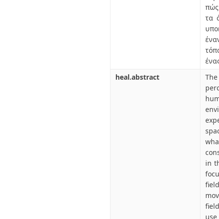
πώς
τα 
υπο
ένα
τόπ
ένα
heal.abstract
The
perc
hum
env
exp
spac
wha
cons
in 
focu
fie
mov
fiel
use