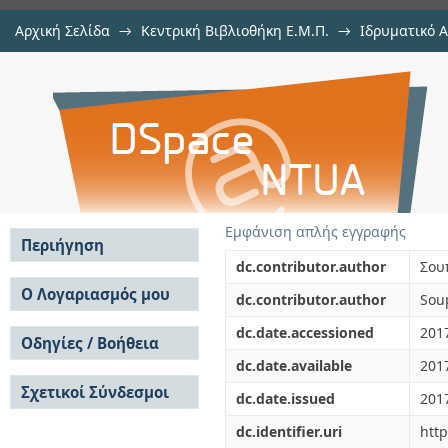
Αρχική Σελίδα
→
Κεντρική Βιβλιοθήκη Ε.Μ.Π.
→
Ιδρυματικό 
Λιμάνι Ζέας: μέσα από διαφορετικ
Εμφάνιση Τεκμηρίου
Αποθετήριο DSpace/Manakin
Εμφάνιση απλής εγγραφής
Περιήγηση
dc.contributor.author
Σου
Σε όλο το DSpace
Ο Λογαριασμός μου
dc.contributor.author
Sou
Κοινότητες & Συλλογές
Σύνδεση
dc.date.accessioned
201
Ανά Ημερομηνία
Οδηγίες / Βοήθεια
Εγγραφή
Έκδοσης
dc.date.available
201
Οδηγίες Υποβολής
Συγγραφείς
Σχετικοί Σύνδεσμοι
Οδηγίες Χρήσης ΙΑ
Τίτλοι
dc.date.issued
201
Συχνές Ερωτήσεις
Θέματα
dc.identifier.uri
htt
Οδηγίες Υποβολής -
Αυτή η Συλλογή