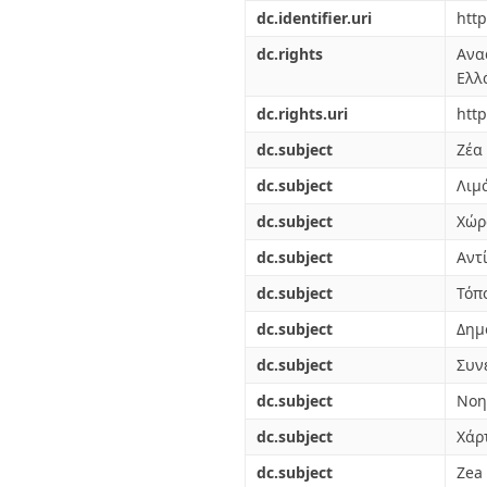
Διπλωματικές Εργασίες
dc.identifier.uri
http
Πολιτικές Πρόσβασης
Ανά Ημερομηνία
Έκδοσης
dc.rights
Ανα
Συγγραφείς
Ελλ
Τίτλοι
dc.rights.uri
http
Θέματα
dc.subject
Ζέα
dc.subject
Λιμ
dc.subject
Χώρ
dc.subject
Αντ
dc.subject
Τόπ
dc.subject
Δημ
dc.subject
Συν
dc.subject
Νοη
dc.subject
Χάρ
dc.subject
Zea