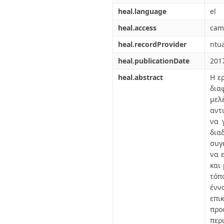
heal.language
el
heal.access
cam
heal.recordProvider
ntu
heal.publicationDate
201
heal.abstract
Η ε
δια
μελ
αντ
να 
δια
συγ
να 
και
τόπ
ένν
επι
προ
περ