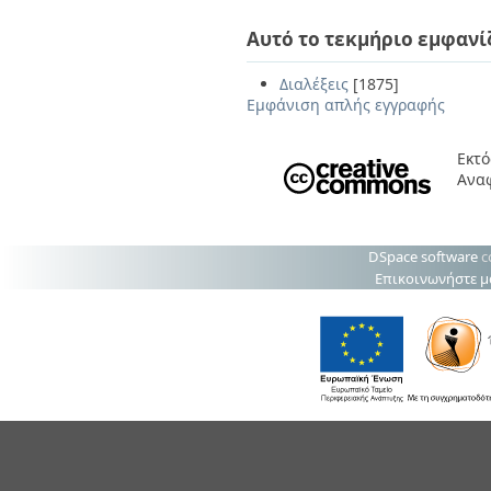
Αυτό το τεκμήριο εμφανί
Διαλέξεις
[1875]
Εμφάνιση απλής εγγραφής
Εκτό
Ανα
DSpace software
c
Επικοινωνήστε μ