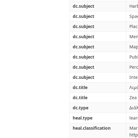
dc.subject
Har
dc.subject
Spa
dc.subject
Plac
dc.subject
Men
dc.subject
Map
dc.subject
Publ
dc.subject
Per
dc.subject
Inte
dc.title
Λιμ
dc.title
Zea
dc.type
Διά
heal.type
lea
heal.classification
M
http