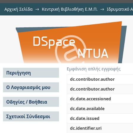
Αρχική Σελίδα
→
Κεντρική Βιβλιοθήκη Ε.Μ.Π.
→
Ιδρυματικό 
Ανάπτυξη διαδικτυακής εφαρμογή
Εργασίες
→
Εμφάνιση Τεκμηρίου
Αποθετήριο DSpace/Manakin
ιστού για την καρωτιδική αθηρω
Εμφάνιση απλής εγγραφής
Περιήγηση
dc.contributor.author
Σε όλο το DSpace
Ο Λογαριασμός μου
dc.contributor.author
Κοινότητες & Συλλογές
Σύνδεση
dc.date.accessioned
Ανά Ημερομηνία
Οδηγίες / Βοήθεια
Εγγραφή
Έκδοσης
dc.date.available
Οδηγίες Υποβολής
Συγγραφείς
Σχετικοί Σύνδεσμοι
Οδηγίες Χρήσης ΙΑ
Τίτλοι
dc.date.issued
Συχνές Ερωτήσεις
Θέματα
dc.identifier.uri
Οδηγίες Υποβολής -
Αυτή η Συλλογή