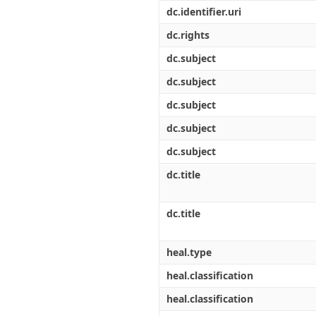
Διπλωματικές Εργασίες
dc.identifier.uri
Πολιτικές Πρόσβασης
Ανά Ημερομηνία
Έκδοσης
dc.rights
Συγγραφείς
dc.subject
Τίτλοι
Θέματα
dc.subject
dc.subject
dc.subject
dc.subject
dc.title
dc.title
heal.type
heal.classification
heal.classification