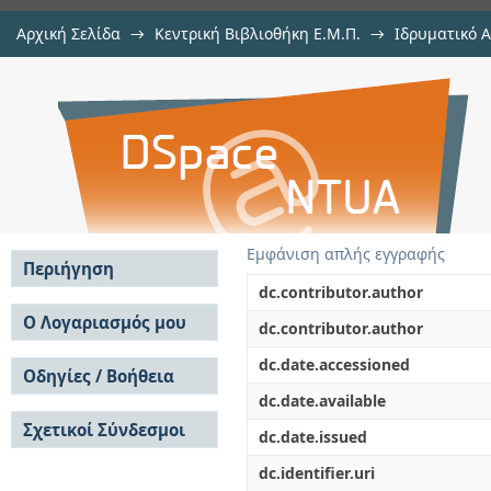
Αρχική Σελίδα
→
Κεντρική Βιβλιοθήκη Ε.Μ.Π.
→
Ιδρυματικό 
Αποτίμηση και ενίσχυση πενταόρ
Εργασίες
→
Εμφάνιση Τεκμηρίου
Αποθετήριο DSpace/Manakin
του ΚΑΝ.ΕΠΕ.
Εμφάνιση απλής εγγραφής
Περιήγηση
dc.contributor.author
Σε όλο το DSpace
Ο Λογαριασμός μου
dc.contributor.author
Κοινότητες & Συλλογές
Σύνδεση
dc.date.accessioned
Ανά Ημερομηνία
Οδηγίες / Βοήθεια
Εγγραφή
Έκδοσης
dc.date.available
Οδηγίες Υποβολής
Συγγραφείς
Σχετικοί Σύνδεσμοι
Οδηγίες Χρήσης ΙΑ
Τίτλοι
dc.date.issued
Συχνές Ερωτήσεις
Θέματα
dc.identifier.uri
Οδηγίες Υποβολής -
Αυτή η Συλλογή