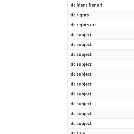
Διπλωματικές Εργασίες
dc.identifier.uri
Πολιτικές Πρόσβασης
Ανά Ημερομηνία
Έκδοσης
dc.rights
Συγγραφείς
dc.rights.uri
Τίτλοι
Θέματα
dc.subject
dc.subject
dc.subject
dc.subject
dc.subject
dc.subject
dc.subject
dc.subject
dc.subject
dc.subject
dc.title