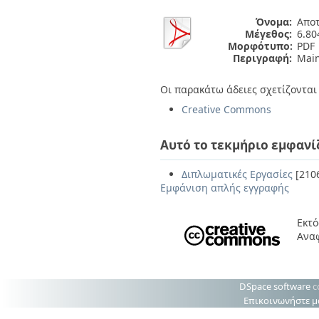
Όνομα:
Αποτ
Μέγεθος:
6.8
Μορφότυπο:
PDF
Περιγραφή:
Main
Οι παρακάτω άδειες σχετίζονται 
Creative Commons
Αυτό το τεκμήριο εμφανί
Διπλωματικές Εργασίες
[210
Εμφάνιση απλής εγγραφής
Εκτό
Αναφ
DSpace software
c
Επικοινωνήστε μ