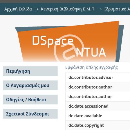
Αρχική Σελίδα
→
Κεντρική Βιβλιοθήκη Ε.Μ.Π.
→
Ιδρυματικό 
Ανάλυση Μεθόδων, Εργαλείων 
Εργασίες
→
Εμφάνιση Τεκμηρίου
Αποθετήριο DSpace/Manakin
Πληροφορικής και Επικοινωνιών
Εμφάνιση απλής εγγραφής
Περιήγηση
dc.contributor.advisor
Σε όλο το DSpace
Ο Λογαριασμός μου
dc.contributor.author
Κοινότητες & Συλλογές
Σύνδεση
dc.contributor.author
Ανά Ημερομηνία
Οδηγίες / Βοήθεια
Εγγραφή
Έκδοσης
dc.date.accessioned
Οδηγίες Υποβολής
Συγγραφείς
Σχετικοί Σύνδεσμοι
Οδηγίες Χρήσης ΙΑ
Τίτλοι
dc.date.available
Συχνές Ερωτήσεις
Θέματα
dc.date.copyright
Οδηγίες Υποβολής -
Αυτή η Συλλογή