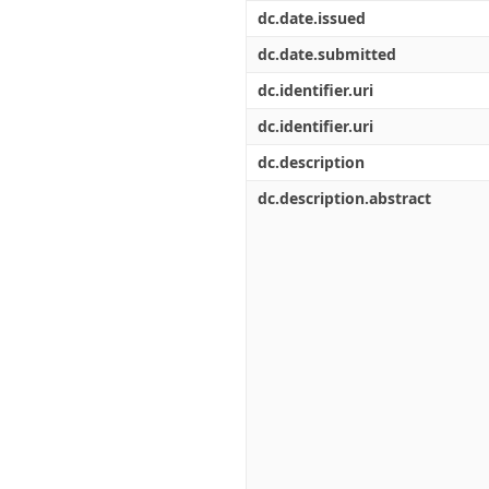
Διπλωματικές Εργασίες
dc.date.issued
Πολιτικές Πρόσβασης
Ανά Ημερομηνία
Έκδοσης
dc.date.submitted
Συγγραφείς
dc.identifier.uri
Τίτλοι
Θέματα
dc.identifier.uri
dc.description
dc.description.abstract