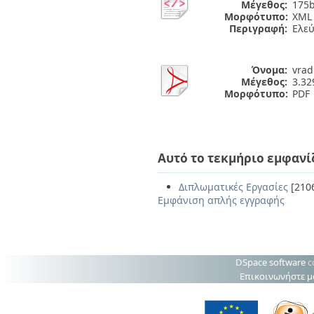
Μέγεθος:
175b
Μορφότυπο:
XML
Περιγραφή:
Ελε
Όνομα:
vrad
Μέγεθος:
3.3
Μορφότυπο:
PDF
Αυτό το τεκμήριο εμφανί
Διπλωματικές Εργασίες
[210
Εμφάνιση απλής εγγραφής
DSpace software
c
Επικοινωνήστε μ