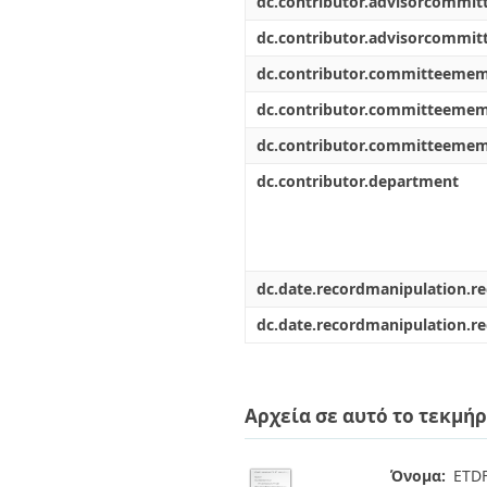
dc.contributor.advisorcommi
dc.contributor.advisorcommi
dc.contributor.committeeme
dc.contributor.committeeme
dc.contributor.committeeme
dc.contributor.department
dc.date.recordmanipulation.r
dc.date.recordmanipulation.r
Αρχεία σε αυτό το τεκμήρ
Όνομα:
ETDF