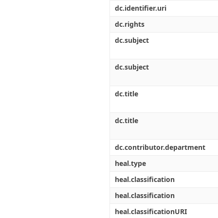
Διπλωματικές Εργασίες
dc.identifier.uri
Πολιτικές Πρόσβασης
Ανά Ημερομηνία
Έκδοσης
dc.rights
Συγγραφείς
dc.subject
Τίτλοι
Θέματα
dc.subject
dc.title
dc.title
dc.contributor.department
heal.type
heal.classification
heal.classification
heal.classificationURI