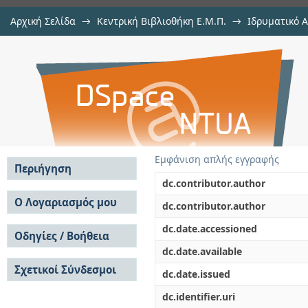
Αρχική Σελίδα
→
Κεντρική Βιβλιοθήκη Ε.Μ.Π.
→
Ιδρυματικό 
Ανάπτυξη Καινοτόμων Σημασιολο
Διατριβές
→
Εμφάνιση Τεκμηρίου
Αποθετήριο DSpace/Manakin
Σχεδιασμού μιας Κλινικής Έρευνα
Εμφάνιση απλής εγγραφής
Περιήγηση
dc.contributor.author
Σε όλο το DSpace
Ο Λογαριασμός μου
dc.contributor.author
Κοινότητες & Συλλογές
Σύνδεση
dc.date.accessioned
Ανά Ημερομηνία
Οδηγίες / Βοήθεια
Εγγραφή
Έκδοσης
dc.date.available
Οδηγίες Υποβολής
Συγγραφείς
Σχετικοί Σύνδεσμοι
Οδηγίες Χρήσης ΙΑ
Τίτλοι
dc.date.issued
Συχνές Ερωτήσεις
Θέματα
dc.identifier.uri
Οδηγίες Υποβολής -
Αυτή η Συλλογή