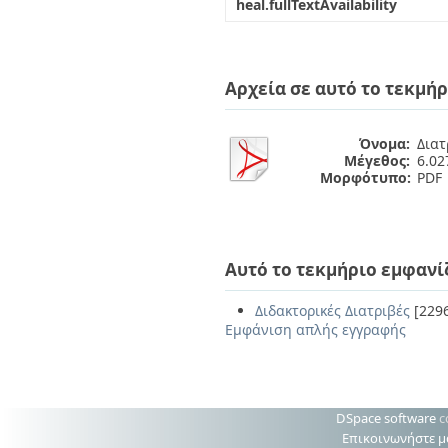
heal.fullTextAvailability
Αρχεία σε αυτό το τεκμήρ
Όνομα:
Διατ
Μέγεθος:
6.0
Μορφότυπο:
PDF
Αυτό το τεκμήριο εμφανί
Διδακτορικές Διατριβές
[229
Εμφάνιση απλής εγγραφής
DSpace software
c
Επικοινωνήστε μ