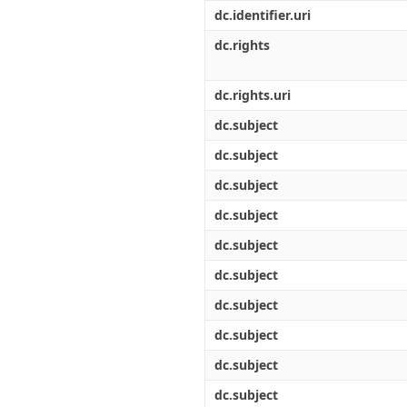
Διπλωματικές Εργασίες
dc.identifier.uri
Πολιτικές Πρόσβασης
Ανά Ημερομηνία
Έκδοσης
dc.rights
Συγγραφείς
Τίτλοι
dc.rights.uri
Θέματα
dc.subject
dc.subject
dc.subject
dc.subject
dc.subject
dc.subject
dc.subject
dc.subject
dc.subject
dc.subject