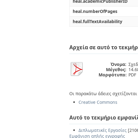
heal.academicPublisherID
heal.numberOfPages
heal.fullTextAvailability
Αρχεία σε αυτό το τεκμήρ
Όνομα:
Σχεδ
Μέγεθος:
14.
Μορφότυπο:
PDF
Οι παρακάτω άδειες σχετίζονται 
Creative Commons
Αυτό το τεκμήριο εμφανί
Διπλωματικές Εργασίες
[210
Εμφάνιση απλής εγγραφής