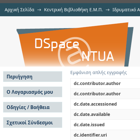
Αρχική Σελίδα
→
Κεντρική Βιβλιοθήκη Ε.Μ.Π.
→
Ιδρυματικό 
Σχεδίαση και Υλοποίηση Μετατρο
Εργασίες
→
Εμφάνιση Τεκμηρίου
Αποθετήριο DSpace/Manakin
Εμφάνιση απλής εγγραφής
Περιήγηση
dc.contributor.author
Σε όλο το DSpace
Ο Λογαριασμός μου
dc.contributor.author
Κοινότητες & Συλλογές
Σύνδεση
dc.date.accessioned
Ανά Ημερομηνία
Οδηγίες / Βοήθεια
Εγγραφή
Έκδοσης
dc.date.available
Οδηγίες Υποβολής
Συγγραφείς
Σχετικοί Σύνδεσμοι
Οδηγίες Χρήσης ΙΑ
Τίτλοι
dc.date.issued
Συχνές Ερωτήσεις
Θέματα
dc.identifier.uri
Οδηγίες Υποβολής -
Αυτή η Συλλογή