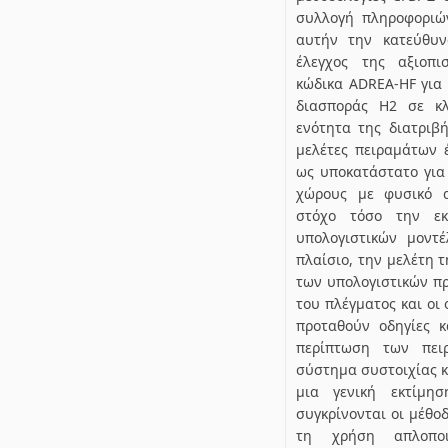
συλλογή πληροφοριώ
αυτήν την κατεύθυν
έλεγχος της αξιοπι
κώδικα ADREA-HF για 
διασποράς Η2 σε κλ
ενότητα της διατριβή
μελέτες πειραμάτων 
ως υποκατάστατο για 
χώρους με φυσικό α
στόχο τόσο την ε
υπολογιστικών μοντ
πλαίσιο, την μελέτη 
των υπολογιστικών πρ
του πλέγματος και οι
προταθούν οδηγίες κ
περίπτωση των πει
σύστημα συστοιχίας 
μια γενική εκτίμη
συγκρίνονται οι μέθο
τη χρήση απλοποι