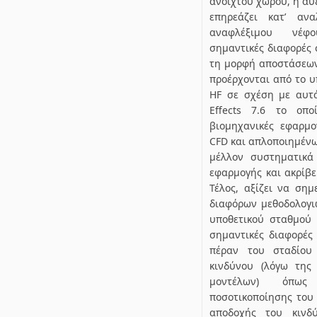
ανοιχτού χώρου, η αύ
επηρεάζει κατ’ ανα
αναφλέξιμου νέφο
σημαντικές διαφορές 
τη μορφή αποστάσεων
προέρχονται από το υ
HF σε σχέση με αυτ
Effects 7.6 το οπο
βιομηχανικές εφαρμο
CFD και απλοποιημένω
μέλλον συστηματικά
εφαρμογής και ακρίβε
Τέλος, αξίζει να σημ
διαφόρων μεθοδολογιώ
υποθετικού σταθμού
σημαντικές διαφορές
πέραν του σταδίου 
κινδύνου (λόγω της
μοντέλων) όπως
ποσοτικοποίησης του 
αποδοχής του κινδύ