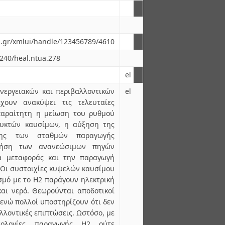
ua.gr/xmlui/handle/123456789/4610
6240/heal.ntua.278
el
νεργειακών και περιβαλλοντικών
el
ουν ανακύψει τις τελευταίες
απαραίτητη η μείωση του ρυθμού
υκτών καυσίμων, η αύξηση της
οσης των σταθμών παραγωγής
ρήση των ανανεώσιμων πηγών
έα μεταφοράς και την παραγωγή
. Οι συστοιχίες κυψελών καυσίμου
ασμό με το Η2 παράγουν ηλεκτρική
και νερό. Θεωρούνται αποδοτικοί
 ενώ πολλοί υποστηρίζουν ότι δεν
λλοντικές επιπτώσεις. Ωστόσο, με
νολογίες παραγωγής Η2 ούτε