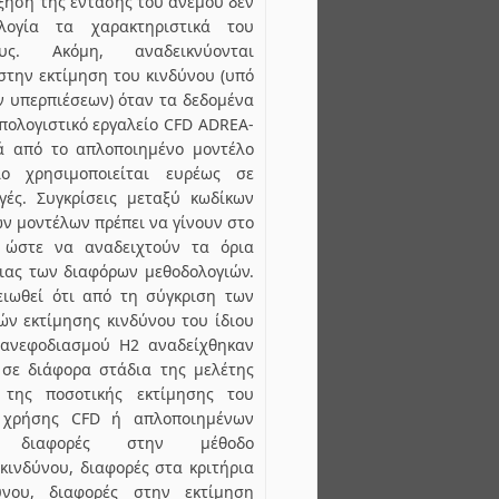
ξηση της έντασης του ανέμου δεν
λογία τα χαρακτηριστικά του
υς. Ακόμη, αναδεικνύονται
στην εκτίμηση του κινδύνου (υπό
 υπερπιέσεων) όταν τα δεδομένα
πολογιστικό εργαλείο CFD ADREA-
ά από το απλοποιημένο μοντέλο
ίο χρησιμοποιείται ευρέως σε
γές. Συγκρίσεις μεταξύ κωδίκων
ν μοντέλων πρέπει να γίνουν στο
 ώστε να αναδειχτούν τα όρια
ιας των διαφόρων μεθοδολογιών.
ειωθεί ότι από τη σύγκριση των
ν εκτίμησης κινδύνου του ίδιου
 ανεφοδιασμού Η2 αναδείχθηκαν
 σε διάφορα στάδια της μελέτης
της ποσοτικής εκτίμησης του
 χρήσης CFD ή απλοποιημένων
 διαφορές στην μέθοδο
κινδύνου, διαφορές στα κριτήρια
νου, διαφορές στην εκτίμηση