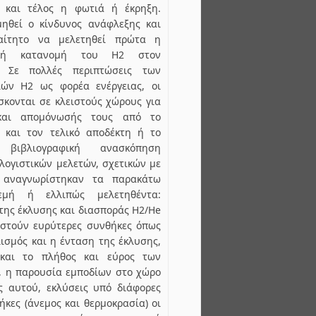
 και τέλος η φωτιά ή έκρηξη.
μηθεί ο κίνδυνος ανάφλεξης και
αίτητο να μελετηθεί πρώτα η
ική κατανομή του H2 στον
. Σε πολλές περιπτώσεις των
ιών Η2 ως φορέα ενέργειας, οι
σκονται σε κλειστούς χώρους για
και απομόνωσής τους από το
 και τον τελικό αποδέκτη ή το
ιβλιογραφική ανασκόπηση
λογιστικών μελετών, σχετικών με
, αναγνωρίστηκαν τα παρακάτω
εμή ή ελλιπώς μελετηθέντα:
 της έκλυσης και διασποράς Η2/He
αστούν ευρύτερες συνθήκες όπως
ισμός και η ένταση της έκλυσης,
και το πλήθος και εύρος των
, η παρουσία εμποδίων στο χώρο
ς αυτού, εκλύσεις υπό διάφορες
ήκες (άνεμος και θερμοκρασία) οι