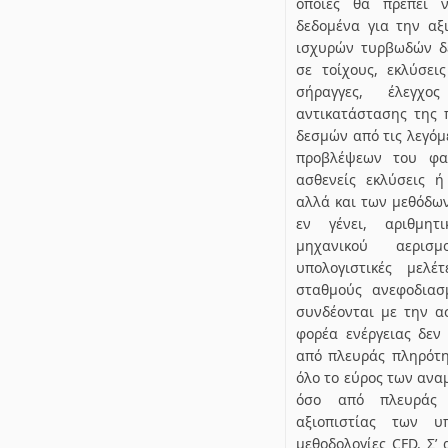
οποίες θα πρέπει ν
δεδομένα για την αξ
ισχυρών τυρβωδών δ
σε τοίχους, εκλύσει
σήραγγες, έλεγχο
αντικατάστασης της 
δεσμών από τις λεγόμ
προβλέψεων του φα
ασθενείς εκλύσεις ή
αλλά και των μεθόδων
εν γένει, αριθμητ
μηχανικού αερισ
υπολογιστικές μελ
σταθμούς ανεφοδιασ
συνδέονται με την α
φορέα ενέργειας δεν 
από πλευράς πληρότη
όλο το εύρος των ανα
όσο από πλευράς 
αξιοπιστίας των υ
μεθοδολογίες CFD. Σ’ 