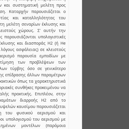
ν και συστηματική μελέτη προς
ση. Καταρχήν παρουσιάζεται ο
στίας και καταλληλότητας του
τη μελέτη σεναρίων έκλυσης και
ειστούς χώρους. Σ’ αυτήν την
ς παρουσιάζονται υπολογιστικές
έκλυσης και διασποράς Η2 (ή He
λόγους ασφάλειας) σε κλειστούς
ερισμό παρουσία εμποδίων με
κτίμηση των προβλέψεων των
έλων τύρβης όσο σε γενικότερο
της επίδρασης άλλων παραμέτρων
ακτικών όπως τα χαρακτηριστικά
 οριακές συνθήκες προκειμένου να
αλής πρακτικής. Επιπλέον, στην
ραμάτων διαρροής Η2 από το
κυψελών καυσίμου παρουσιάζεται
ση του φυσικού αερισμού και
δοι υπολογισμού του αερισμού με
ημένων μοντέλων (παρόμοια