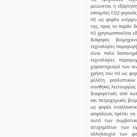
μειώνεται η εξάρτηση
εκπομπές CO2 γεγονός
Η2 ως φορέα ενέργει
της, προς το παρόν δ
Η2 χρησιμοποιείται ε
διάφορες βιομηχαν
τεχνολογίες παραγωγή
είναι πολύ δαπανηρ
τεχνολογίες παραγω
χαρακτηρισμό των κι
χρήση του Η2 ως φορέ
μελέτη ρεαλιστικώ
συνθήκες λειτουργίας 
διαφορετικές από αυτ
και πετροχημικές βιο
ως φορέα εναλλακτικ
ασφάλειας πρέπει να 
αυτά των συμβατικ
ατυχημάτων των ε
αλληλουχία των φα