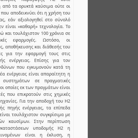
 από τα ορυκτά καύσιμα ούτε οι
 που αποδεικνύει ότι η χρήση του
ας, εάν αξιολογηθεί στο σύνολό
εν είναι «καθαρή» τεχνολογία. Το
δώ και τουλάχιστον 100 χρόνια σε
ικές εφαρμογές. Ωστόσο, οι
ς, αποθήκευσης και διάθεσής του
ές για την εφαρμογή τους στις
γής ενέργειας. Επίσης για τον
νδύνων που εγκυμονούν κατά τη
α ενέργειας είναι απαραίτητη η
ν συστημάτων σε πραγματικές
οι οποίες εκ των πραγμάτων είναι
ές που επικρατούν στις χημικές
μηχανίες. Για την αποδοχή του Η2
ής πηγής ενέργειας, τα επίπεδα
είναι τουλάχιστον συγκρίσιμα με
ών καυσίμων. Στην περίπτωση
γκαταστάσεων υποδομής Η2 η
ινομένων είναι η έκλυση, η