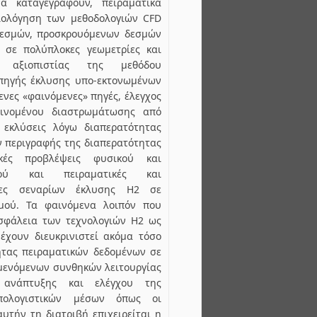
α καταγεγραφούν, πειραματικά
ιολόγηση των μεθοδολογιών CFD
εσμών, προσκρουόμενων δεσμών
ς σε πολύπλοκες γεωμετρίες και
ς αξιοπιστίας της μεθόδου
πηγής έκλυσης υπο-εκτονωμένων
ενες «φαινόμενες» πηγές, έλεγχος
ινομένου διαστρωμάτωσης από
 εκλύσεις λόγω διαπερατότητας
 περιγραφής της διαπερατότητας
ικές προβλέψεις φυσικού και
μού και πειραματικές και
έτες σεναρίων έκλυσης Η2 σε
μού. Τα φαινόμενα λοιπόν που
σφάλεια των τεχνολογιών Η2 ως
έχουν διευκρινιστεί ακόμα τόσο
τας πειραματικών δεδομένων σε
μενόμενων συνθηκών λειτουργίας
ανάπτυξης και ελέγχου της
πολογιστικών μέσων όπως οι
αυτήν τη διατριβή επιχειρείται η