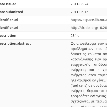
ate.issued
2011-06-24
ate.submitted
2011-06-16
dentifier.uri
https://dspace.lib.nt
dentifier.uri
http://dx.doi.org/10.2
escription
284 σ.
escription.abstract
Ως αποτέλεσμα των ε
προβλημάτων που έχ
δεκαετίες κρίνεται 
κατανάλωσης των ορ
ενεργειακής απόδ
ενέργειας και η χ
ενέργειας στον τομ
ηλεκτρισμού εν γένει
(fuel cells) σε συνδυ
ενέργεια, θερμότητα 
τροφοδότες ενέργειας
σχετίζονται με περιβα
τις τρέχουσες τεχ