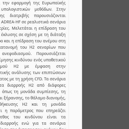
α την εφαρμογή της Ευρωπαϊκής
υπολογιστικών μεθόδων. Στην
ης διατριβής παρουσιάζονται
 ADREA-HF σε ρεαλιστικά σενάρια
ρίες. Μελετάται η επίδραση του
έκλυσης σε σχέση με τη διάταξη
ο και η επίδραση του ανέμου στη
 κατανομή του Η2 σεναρίων που
ανεφοδιασμού. Παρουσιάζεται
τίμησης κινδύνου ενός υποθετικού
ασμού Η2 με έμφαση στην
τικής ανάλυσης των επιπτώσεων
τος με τη χρήση CFD. Τα σενάρια
τα διαρροής Η2 από διάφορες
 όπως τη μονάδα συμπίεσης, τη
ι ξήρανσης, το θάλαμο διανομής,
οθήκευσης Η2 και τη μονάδα
τι η παράμετρος που επηρεάζει
γεθος του κινδύνου είναι τα
 διαρροής ενώ για τα σενάρια