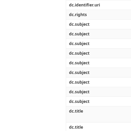
Διπλωματικές Εργασίες
dc.identifier.uri
Πολιτικές Πρόσβασης
Ανά Ημερομηνία
Έκδοσης
dc.rights
Συγγραφείς
dc.subject
Τίτλοι
Θέματα
dc.subject
dc.subject
dc.subject
dc.subject
dc.subject
dc.subject
dc.subject
dc.subject
dc.title
dc.title