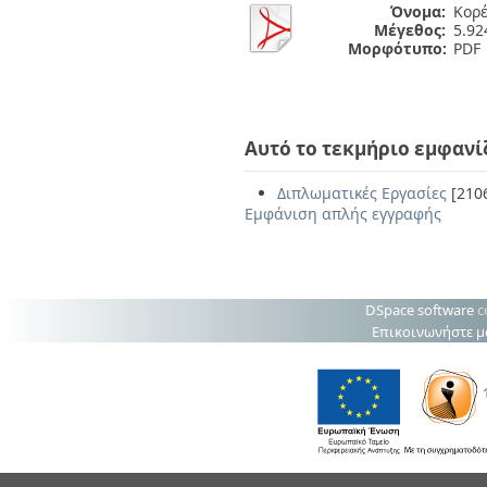
Όνομα:
Kορέ
Μέγεθος:
5.9
Μορφότυπο:
PDF
Αυτό το τεκμήριο εμφανί
Διπλωματικές Εργασίες
[210
Εμφάνιση απλής εγγραφής
DSpace software
c
Επικοινωνήστε μ