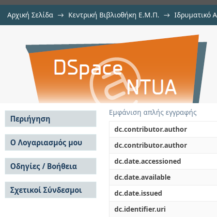
Αρχική Σελίδα
→
Κεντρική Βιβλιοθήκη Ε.Μ.Π.
→
Ιδρυματικό 
Σχεδιασμός Ανοικτού Λυόμεν
Εργασίες
→
Εμφάνιση Τεκμηρίου
Αποθετήριο DSpace/Manakin
Οργανισμό
Εμφάνιση απλής εγγραφής
Περιήγηση
dc.contributor.author
Σε όλο το DSpace
Ο Λογαριασμός μου
dc.contributor.author
Κοινότητες & Συλλογές
Σύνδεση
dc.date.accessioned
Ανά Ημερομηνία
Οδηγίες / Βοήθεια
Εγγραφή
Έκδοσης
dc.date.available
Οδηγίες Υποβολής
Συγγραφείς
Σχετικοί Σύνδεσμοι
Οδηγίες Χρήσης ΙΑ
Τίτλοι
dc.date.issued
Συχνές Ερωτήσεις
Θέματα
dc.identifier.uri
Οδηγίες Υποβολής -
Αυτή η Συλλογή