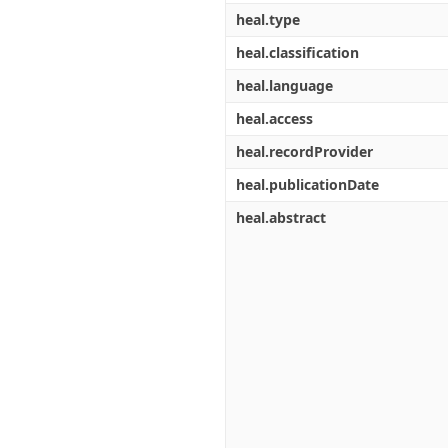
heal.type
heal.classification
heal.language
heal.access
heal.recordProvider
heal.publicationDate
heal.abstract