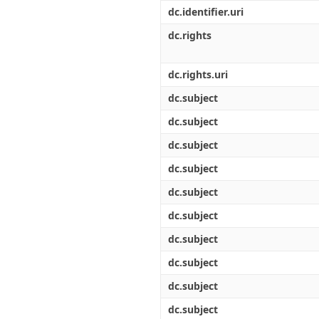
Διπλωματικές Εργασίες
dc.identifier.uri
Πολιτικές Πρόσβασης
Ανά Ημερομηνία
Έκδοσης
dc.rights
Συγγραφείς
Τίτλοι
dc.rights.uri
Θέματα
dc.subject
dc.subject
dc.subject
dc.subject
dc.subject
dc.subject
dc.subject
dc.subject
dc.subject
dc.subject