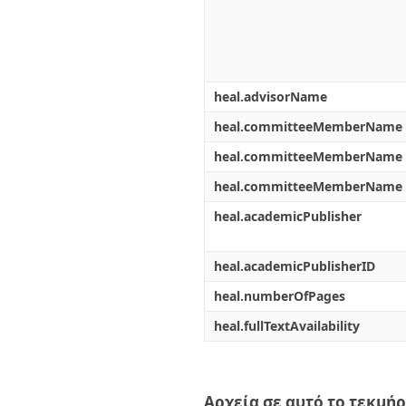
heal.advisorName
heal.committeeMemberName
heal.committeeMemberName
heal.committeeMemberName
heal.academicPublisher
heal.academicPublisherID
heal.numberOfPages
heal.fullTextAvailability
Αρχεία σε αυτό το τεκμήρ