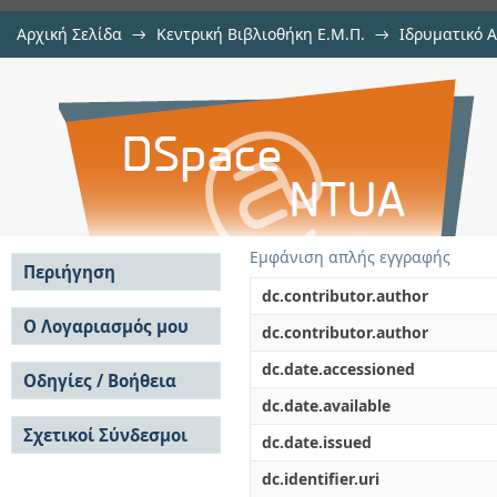
Αρχική Σελίδα
→
Κεντρική Βιβλιοθήκη Ε.Μ.Π.
→
Ιδρυματικό 
Διερεύνηση μετατροπής παλαιο
Εργασίες
→
Εμφάνιση Τεκμηρίου
Αποθετήριο DSpace/Manakin
βιωσιμότητας
Εμφάνιση απλής εγγραφής
Περιήγηση
dc.contributor.author
Σε όλο το DSpace
Ο Λογαριασμός μου
dc.contributor.author
Κοινότητες & Συλλογές
Σύνδεση
dc.date.accessioned
Ανά Ημερομηνία
Οδηγίες / Βοήθεια
Εγγραφή
Έκδοσης
dc.date.available
Οδηγίες Υποβολής
Συγγραφείς
Σχετικοί Σύνδεσμοι
Οδηγίες Χρήσης ΙΑ
Τίτλοι
dc.date.issued
Συχνές Ερωτήσεις
Θέματα
dc.identifier.uri
Οδηγίες Υποβολής -
Αυτή η Συλλογή