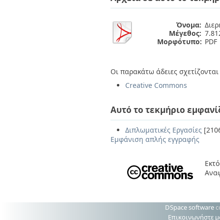
Όνομα:
Διερ
Μέγεθος:
7.8
Μορφότυπο:
PDF
Οι παρακάτω άδειες σχετίζονται 
Creative Commons
Αυτό το τεκμήριο εμφανί
Διπλωματικές Εργασίες
[210
Εμφάνιση απλής εγγραφής
Εκτό
Ανα
DSpace software
c
Επικοινωνήστε μ