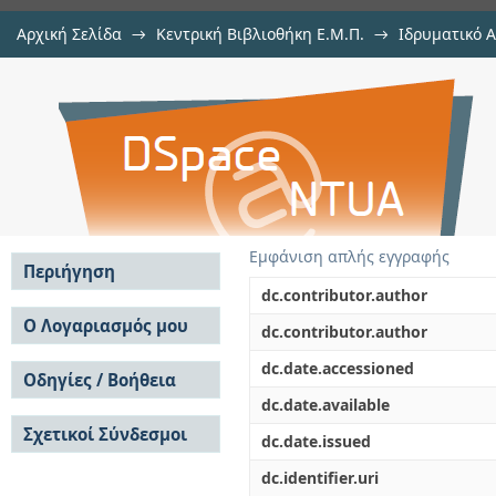
Αρχική Σελίδα
→
Κεντρική Βιβλιοθήκη Ε.Μ.Π.
→
Ιδρυματικό 
Αριθμητική διερεύνηση της αλλ
Εργασίες
→
Εμφάνιση Τεκμηρίου
Αποθετήριο DSpace/Manakin
μέσω διδιάστατων αναλύσεων
Εμφάνιση απλής εγγραφής
Περιήγηση
dc.contributor.author
Σε όλο το DSpace
Ο Λογαριασμός μου
dc.contributor.author
Κοινότητες & Συλλογές
Σύνδεση
dc.date.accessioned
Ανά Ημερομηνία
Οδηγίες / Βοήθεια
Εγγραφή
Έκδοσης
dc.date.available
Οδηγίες Υποβολής
Συγγραφείς
Σχετικοί Σύνδεσμοι
Οδηγίες Χρήσης ΙΑ
Τίτλοι
dc.date.issued
Συχνές Ερωτήσεις
Θέματα
dc.identifier.uri
Οδηγίες Υποβολής -
Αυτή η Συλλογή