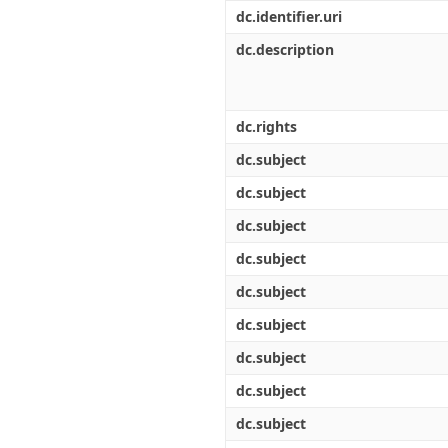
Διπλωματικές Εργασίες
dc.identifier.uri
Πολιτικές Πρόσβασης
Ανά Ημερομηνία
Έκδοσης
dc.description
Συγγραφείς
Τίτλοι
Θέματα
dc.rights
dc.subject
dc.subject
dc.subject
dc.subject
dc.subject
dc.subject
dc.subject
dc.subject
dc.subject