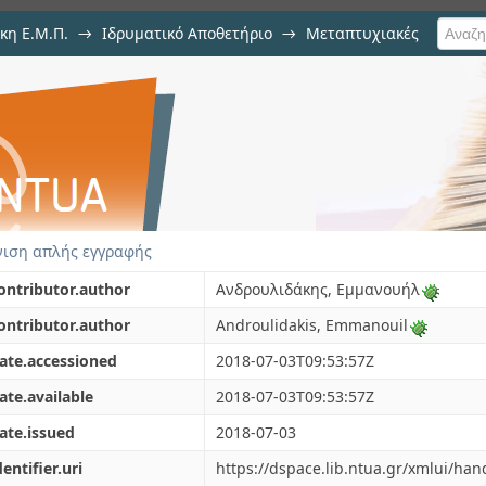
κη Ε.Μ.Π.
→
Ιδρυματικό Αποθετήριο
→
Μεταπτυχιακές
ρεάζουν την Τιμή του Χρυσού
ιση απλής εγγραφής
ontributor.author
Ανδρουλιδάκης, Εμμανουήλ
ontributor.author
Androulidakis, Emmanouil
ate.accessioned
2018-07-03T09:53:57Z
ate.available
2018-07-03T09:53:57Z
ate.issued
2018-07-03
dentifier.uri
https://dspace.lib.ntua.gr/xmlui/ha