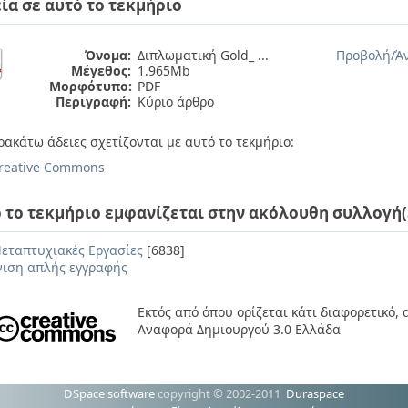
ία σε αυτό το τεκμήριο
Όνομα:
Διπλωματική Gold_ ...
Προβολή/
Ά
Μέγεθος:
1.965Mb
Μορφότυπο:
PDF
Περιγραφή:
Κύριο άρθρο
ρακάτω άδειες σχετίζονται με αυτό το τεκμήριο:
reative Commons
 το τεκμήριο εμφανίζεται στην ακόλουθη συλλογή(
εταπτυχιακές Εργασίες
[6838]
ιση απλής εγγραφής
Εκτός από όπου ορίζεται κάτι διαφορετικό,
Αναφορά Δημιουργού 3.0 Ελλάδα
DSpace software
copyright © 2002-2011
Duraspace