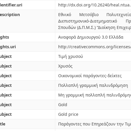
dentifier.uri
http://dx.doi.org/10.26240/heal.ntua
escription
Εθνικό Μετσόβιο Πολυτεχνείο
Διεπιστημονικό-Διατμηματικό 
Σπουδών (Δ.Π.Μ.Σ.) “Διοίκηση Επιχε
ights
Αναφορά Δημιουργού 3.0 Ελλάδα
ights.uri
http://creativecommons.org/licenses/
ubject
Τιμή χρυσού
ubject
Χρυσός
ubject
Οικονομικοί παράγοντες-δείκτες
ubject
Πολλαπλή γραμμική παλινδρόμηση
ubject
Μη γραμμική πολλαπλή παλινδρόμη
ubject
Gold
ubject
Gold price
tle
Παράγοντες που Επηρεάζουν την Τι