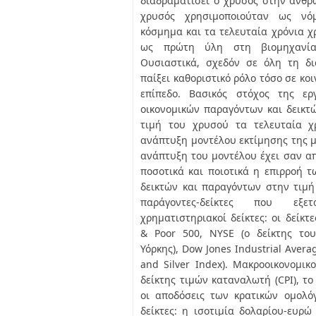
διαδραματίσει ο χρυσός στην ανθρώ
χρυσός χρησιμοποιούταν ως νό
κόσμημα και τα τελευταία χρόνια χ
ως πρώτη ύλη στη βιομηχανία
Ουσιαστικά, σχεδόν σε όλη τη δ
παίξει καθοριστικό ρόλο τόσο σε κοι
επίπεδο. Βασικός στόχος της ερ
οικονομικών παραγόντων και δεικτ
τιμή του χρυσού τα τελευταία χ
ανάπτυξη μοντέλου εκτίμησης της μ
ανάπτυξη του μοντέλου έχει σαν α
ποσοτικά και ποιοτικά η επιρροή 
δεικτών και παραγόντων στην τιμή
παράγοντες-δείκτες που εξετ
χρηματιστηριακοί δείκτες: οι δείκτ
& Poor 500, NYSE (ο δείκτης το
Υόρκης), Dow Jones Industrial Avera
and Silver Index). Μακροοικονομικο
δείκτης τιμών καταναλωτή (CPI), το
οι αποδόσεις των κρατικών ομολό
δείκτες: η ισοτιμία δολαρίου-ευρώ