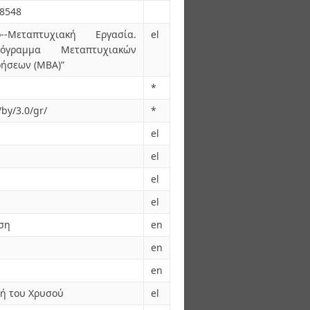
.8548
--Μεταπτυχιακή Εργασία.
el
Πρόγραμμα Μεταπτυχιακών
ιρήσεων (ΜΒΑ)”
*
by/3.0/gr/
*
el
el
el
el
ση
en
en
en
μή του Χρυσού
el