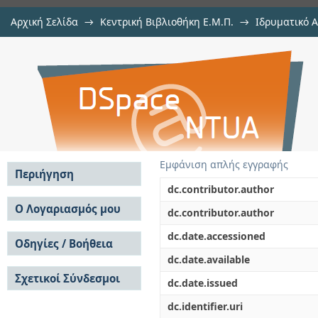
Αρχική Σελίδα
→
Κεντρική Βιβλιοθήκη Ε.Μ.Π.
→
Ιδρυματικό 
Συστημική μοντελοποίηση και
Διατριβές
→
Εμφάνιση Τεκμηρίου
Αποθετήριο DSpace/Manakin
αποκρυπτογράφηση μηχανισμών σ
Εμφάνιση απλής εγγραφής
Περιήγηση
dc.contributor.author
Σε όλο το DSpace
Ο Λογαριασμός μου
dc.contributor.author
Κοινότητες & Συλλογές
Σύνδεση
dc.date.accessioned
Ανά Ημερομηνία
Οδηγίες / Βοήθεια
Εγγραφή
Έκδοσης
dc.date.available
Οδηγίες Υποβολής
Συγγραφείς
Σχετικοί Σύνδεσμοι
Οδηγίες Χρήσης ΙΑ
Τίτλοι
dc.date.issued
Συχνές Ερωτήσεις
Θέματα
dc.identifier.uri
Οδηγίες Υποβολής -
Αυτή η Συλλογή