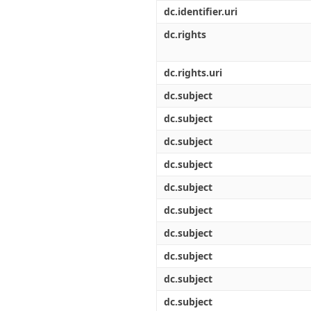
Διπλωματικές Εργασίες
dc.identifier.uri
Πολιτικές Πρόσβασης
Ανά Ημερομηνία
Έκδοσης
dc.rights
Συγγραφείς
Τίτλοι
dc.rights.uri
Θέματα
dc.subject
dc.subject
dc.subject
dc.subject
dc.subject
dc.subject
dc.subject
dc.subject
dc.subject
dc.subject