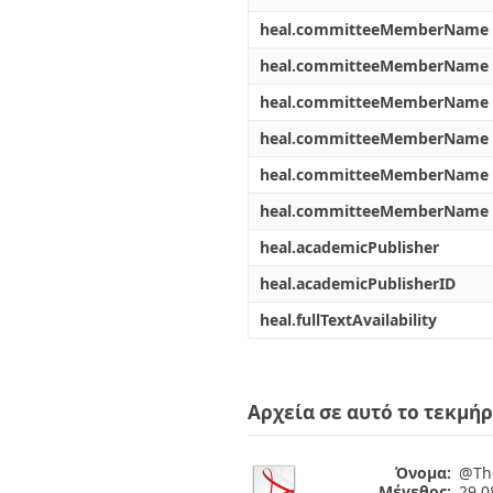
heal.committeeMemberName
heal.committeeMemberName
heal.committeeMemberName
heal.committeeMemberName
heal.committeeMemberName
heal.committeeMemberName
heal.academicPublisher
heal.academicPublisherID
heal.fullTextAvailability
Αρχεία σε αυτό το τεκμήρ
Όνομα:
@The
Μέγεθος:
29.