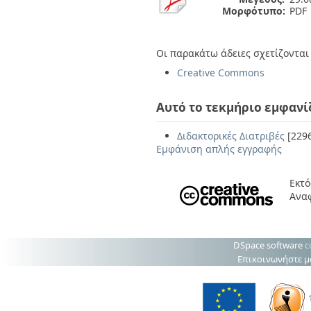
Μορφότυπο:
PDF
Οι παρακάτω άδειες σχετίζονται 
Creative Commons
Αυτό το τεκμήριο εμφανί
Διδακτορικές Διατριβές
[229
Εμφάνιση απλής εγγραφής
Εκτό
Ανα
DSpace software
c
Επικοινωνήστε μ