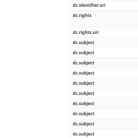
Διπλωματικές Εργασίες
dc.identifier.uri
Πολιτικές Πρόσβασης
Ανά Ημερομηνία
Έκδοσης
dc.rights
Συγγραφείς
Τίτλοι
dc.rights.uri
Θέματα
dc.subject
dc.subject
dc.subject
dc.subject
dc.subject
dc.subject
dc.subject
dc.subject
dc.subject
dc.subject