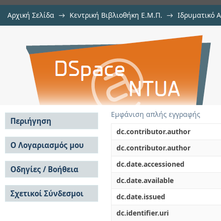
Αρχική Σελίδα
→
Κεντρική Βιβλιοθήκη Ε.Μ.Π.
→
Ιδρυματικό 
Ανίχνευση εγκεφαλικών όγκων με
Εργασίες
→
Εμφάνιση Τεκμηρίου
Αποθετήριο DSpace/Manakin
Εμφάνιση απλής εγγραφής
Περιήγηση
dc.contributor.author
Σε όλο το DSpace
Ο Λογαριασμός μου
dc.contributor.author
Κοινότητες & Συλλογές
Σύνδεση
dc.date.accessioned
Ανά Ημερομηνία
Οδηγίες / Βοήθεια
Εγγραφή
Έκδοσης
dc.date.available
Οδηγίες Υποβολής
Συγγραφείς
Σχετικοί Σύνδεσμοι
Οδηγίες Χρήσης ΙΑ
Τίτλοι
dc.date.issued
Συχνές Ερωτήσεις
Θέματα
dc.identifier.uri
Οδηγίες Υποβολής -
Αυτή η Συλλογή