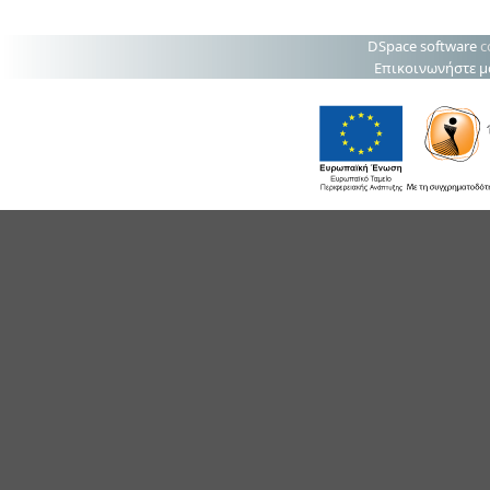
DSpace software
c
Επικοινωνήστε μ